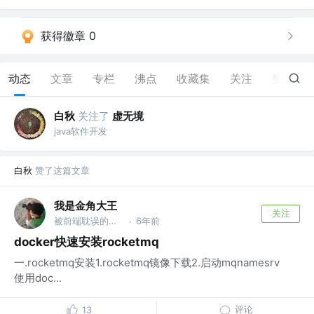
获得徽章 0
动态
文章
专栏
沸点
收藏集
关注
赞
23
白秋
关注了
虚无境
java软件开发
白秋
赞了这篇文章
我是金角大王
关注
被前端耽误的后端 @sbi
6年前
·
docker快速安装rocketmq
一.rocketmq安装1.rocketmq镜像下载2.启动mqnamesrv
使用doc...
评论
13