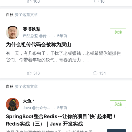
106
16
白秋
赞了这篇文章
赛博铁犁
关注
产品总监 @传易支付
5年前
·
为什么祖传代码会被称为屎山
有一天，有几条虫子，干扰了老板赚钱，老板希望你能抓住
它们。你带着年轻的锐气，青春的活力，...
316
134
白秋
赞了这篇文章
大鱼丶
关注
Java @公众号（全员格子）
5年前
·
SpringBoot整合Redis--让你的项目`快`起来吧！
Redis实战（三）｜Java 开发实战