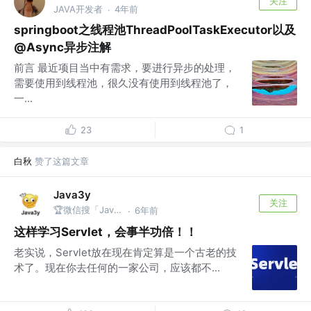
关注
JAVA开发者
4年前
·
springboot之线程池ThreadPoolTaskExecutor以及
@Async异步注解
前言 最近项目当中有需求，要进行异步的处理，
需要使用到线程池，很久没有使用到线程池了，
一...
23
1
白秋
赞了这篇文章
Java3y
关注
🏆微信搜「Java3y」获取原创电子书
6年前
·
这样学习Servlet，会事半功倍！！
老实说，Servlet放在现在肯定算是一个古老的技
术了。现在你去任何的一家公司，应该都不...