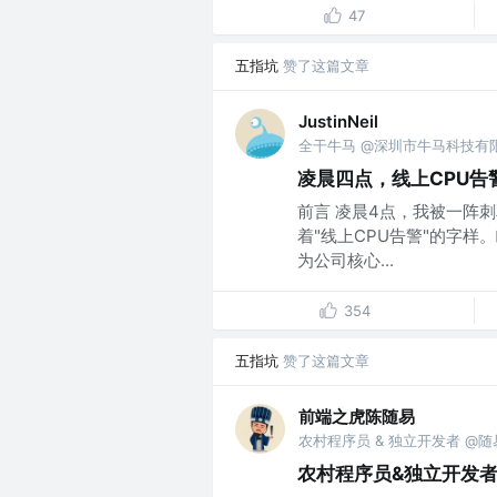
47
五指坑
赞了这篇文章
JustinNeil
全干牛马 @深圳市牛马科技有
凌晨四点，线上CPU告
前言 凌晨4点，我被一阵
着"线上CPU告警"的字
为公司核心...
354
五指坑
赞了这篇文章
前端之虎陈随易
农村程序员 & 独立开发者 @
农村程序员&独立开发