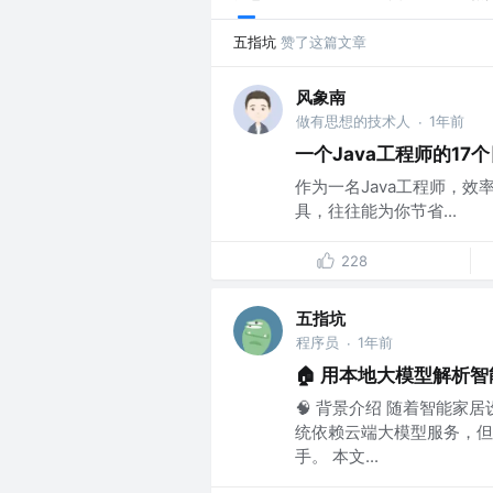
五指坑
赞了这篇文章
风象南
做有思想的技术人
1年前
·
一个Java工程师的17
作为一名Java工程师，
具，往往能为你节省...
228
五指坑
程序员
1年前
·
🏠 用本地大模型解析
🧠 背景介绍 随着智能
统依赖云端大模型服务，但
手。 本文...