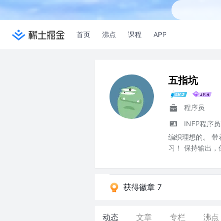
首页
沸点
课程
APP
五指坑
程序员
INFP程
编织理想的。 
习！ 保持输出，
获得徽章 7
动态
文章
专栏
沸点