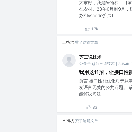
大家好，我是陈随易，目前
在农村。23年6月到9月，
办和vscode扩展f...
1.7k
五指坑
赞了这篇文章
苏三说技术
公众号 @苏三说技术｜susan.ne
我用这11招，让接口性
前言 接口性能优化对于从
发语言无关的公共问题。 
能解决问题...
83
五指坑
赞了这篇文章