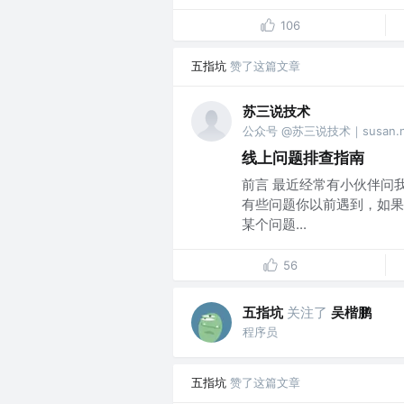
106
五指坑
赞了这篇文章
苏三说技术
公众号 @苏三说技术｜susan.ne
线上问题排查指南
前言 最近经常有小伙伴问
有些问题你以前遇到，如果
某个问题...
56
五指坑
关注了
吴楷鹏
程序员
五指坑
赞了这篇文章