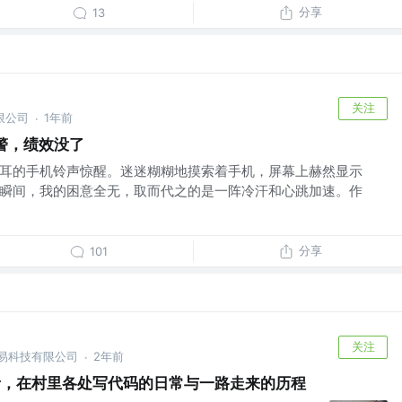
分享
13
关注
限公司
1年前
·
警，绩效没了
刺耳的手机铃声惊醒。迷迷糊糊地摸索着手机，屏幕上赫然显示
样。瞬间，我的困意全无，取而代之的是一阵冷汗和心跳加速。作
分享
101
关注
随易科技有限公司
2年前
·
者，在村里各处写代码的日常与一路走来的历程