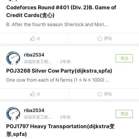
Codeforces Round #401 (Div. 2)B. Game of
Credit Cards(贪心)
B. After the fourth season Sherlock and Mori...
评论
0
riba2534
关注
后端开发工程师 @字节跳动
2年前
·
POJ3268 Silver Cow Party(dijkstra,spfa)
One cow from each of N farms (1 ≤ N ≤ 1000) ...
评论
0
riba2534
关注
后端开发工程师 @字节跳动
2年前
·
POJ1797 Heavy Transportation(dijkstra变
形,spfa)