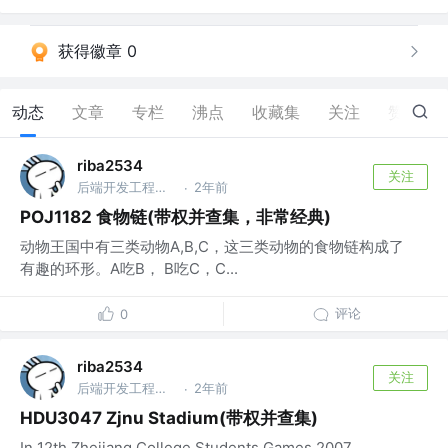
获得徽章 0
动态
文章
专栏
沸点
收藏集
关注
赞
4
riba2534
关注
后端开发工程师 @字节跳动
2年前
·
POJ1182 食物链(带权并查集，非常经典)
动物王国中有三类动物A,B,C，这三类动物的食物链构成了
有趣的环形。A吃B， B吃C，C...
评论
0
riba2534
关注
后端开发工程师 @字节跳动
2年前
·
HDU3047 Zjnu Stadium(带权并查集)
In 12th Zhejiang College Students Games 2007...