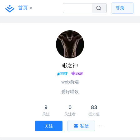
首页
登录
彬之神
web前端
爱好唱歌
9
0
83
关注
关注者
掘力值
关注
私信