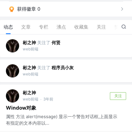
获得徽章 0
动态
文章
专栏
沸点
收藏集
关注
赞
1
彬之神
关注了
何贤
web前端
彬之神
关注了
程序员小灰
web前端
彬之神
关注
web前端
3年前
·
Window对象
属性 方法 alert(message) 显示一个警告对话框,上面显示
有指定的文本内容以...