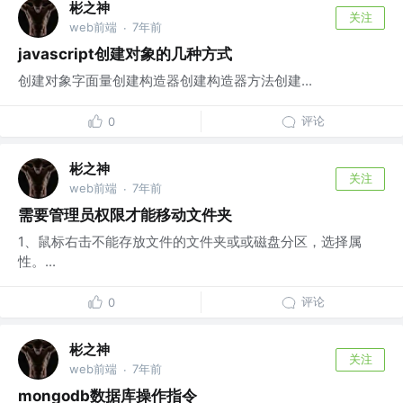
彬之神
关注
web前端
7年前
·
javascript创建对象的几种方式
创建对象字面量创建构造器创建构造器方法创建...
评论
0
彬之神
关注
web前端
7年前
·
需要管理员权限才能移动文件夹
1、鼠标右击不能存放文件的文件夹或或磁盘分区，选择属
性。...
评论
0
彬之神
关注
web前端
7年前
·
mongodb数据库操作指令