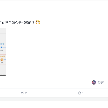
矿石吗？怎么是450的？
赞过
2
1