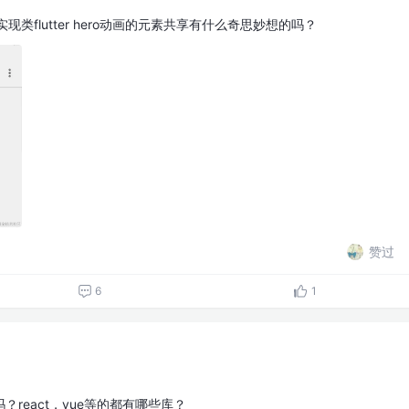
实现类flutter hero动画的元素共享有什么奇思妙想的吗？
赞过
6
1
react，vue等的都有哪些库？