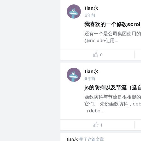
tian永
6年前
我喜欢的一个修改scro
还有一个是公司集团使用的b-
@include使用...
0
tian永
6年前
js的防抖以及节流（选
函数防抖与节流是很相似的
它们。 先说函数防抖，de
（debo...
1
tian永
赞了这篇文章