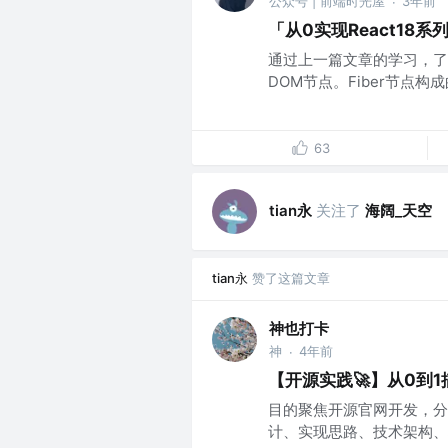
公众号 | 前端时光屋
3年前
·
「从0实现React18系
通过上一篇文章的学习，了解
DOM节点。Fiber节点构成的Fi
63
tian永
关注了
海阔_天空
tian永
赞了这篇文章
神也打卡
神
4年前
·
【开源实践🚀】从0到
目的聚焦开源官网开发，分享
计、实现思路、技术架构、