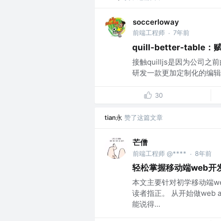
soccerloway
前端工程师
7年前
·
quill-better-t
接触quilljs是因为公
研发一款更加定制化的编辑器。
30
tian永
赞了这篇文章
芒僧
前端工程师 @****
8年前
·
轻松掌握移动端web开
本文主要针对初学移动端w
读者指正。 从开始做web
能说得...