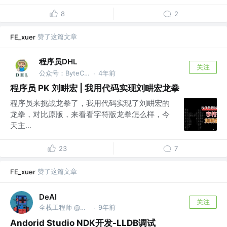
8
2
赞了这篇文章
FE_xuer
程序员DHL
关注
公众号：ByteCode，大厂面试题解小程序 【猿面试】 开发者 @微信：hi-dhl
4年前
·
程序员 PK 刘畊宏 | 我用代码实现刘畊宏龙拳
程序员来挑战龙拳了，我用代码实现了刘畊宏的
龙拳，对比原版，来看看字符版龙拳怎么样，今
天主...
23
7
赞了这篇文章
FE_xuer
DeAI
关注
全栈工程师 @区块链
9年前
·
Andorid Studio NDK开发-LLDB调试