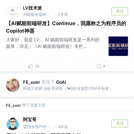
LV技术派
关注
AI赋能前端研发从0～1 作者｜v lvjishupai
2年前
·
【AI赋能前端研发】Continue，我愿称之为程序员的
Copilot神器
大家好，我是 LV。 AI 赋能前端研发是一系列的
篇章，详见：《AI 赋能前端研发》专栏...
36
4
关注了
FE_xuer
GoAI
前端工程师 @纷享销客（🐂B的连接型CRM开创者）
赞了这篇文章
FE_xuer
阿宝哥
关注
🏆掘金签约作者 | 公众号@全栈修仙之路
4年前
·