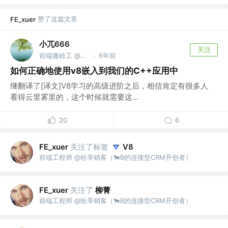
赞了这篇文章
FE_xuer
小兀666
关注
前端搬砖工 @在家赋闲
6年前
·
如何正确地使用v8嵌入到我们的C++应用中
继翻译了[译文]V8学习的高级进阶之后，相信肯定有很多人
看得云里雾里的，这个时候就需要这...
20
6
关注了标签
FE_xuer
V8
前端工程师 @纷享销客（🐂B的连接型CRM开创者）
关注了
柳菁
FE_xuer
前端工程师 @纷享销客（🐂B的连接型CRM开创者）