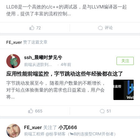
LLDB是一个高效的c/c++的调试器，是与LLVM编译器一起
使用，提供了丰富的流程控制...
评论
72
赞了这篇文章
FE_xuer
ssh_晨曦时梦见兮
关注
前端从进阶到入院 @字节跳动
4年前
·
应用性能前端监控，字节跳动这些年经验都在这了
字节跳动发展至今， 随着用户数量的不断增长，
对于站点体验衡量的的需求也日益紧迫，用户会
将...
665
51
关注了
小兀666
FE_xuer
前端工程师 @纷享销客（🐂B的连接型CRM开创者）