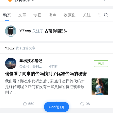
动态
文章
专栏
沸点
收藏集
关注
赞
5
关注了
古茗前端团队
YZcxy
赞了这篇文章
YZcxy
慕枫技术笔记
关注
公众号：慕枫技术笔记 @Alibaba
4年前
·
偷偷看了同事的代码找到了优雅代码的秘密
我们看了那么多代码之后，到底什么样的代码才
是好代码呢？它们有没有一些共同的特征或者原
则？...
550
98
APP内打开