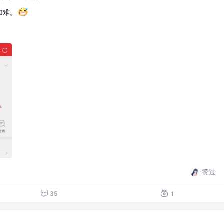
加难。
赞过
35
1