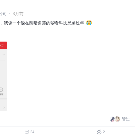
公司
·
3月前
，我像一个躲在阴暗角落的🤡看科技兄弟过年
赞过
24
2