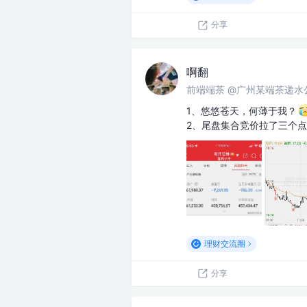
分享
啊翻
前端端茶 @广州某端茶递水
1、悠悠苍天，何薄于我？
2、尾盘集合竞价拉了三个
理财交流圈
分享