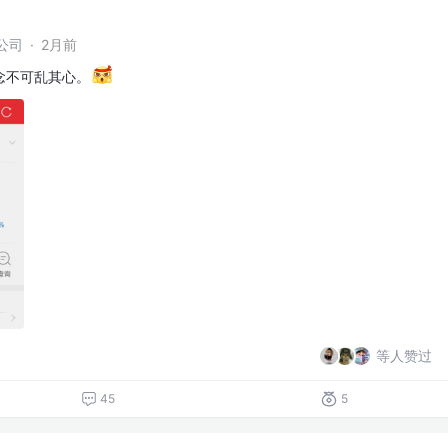
公司
·
2月前
念不可乱其心。
等人赞过
45
5