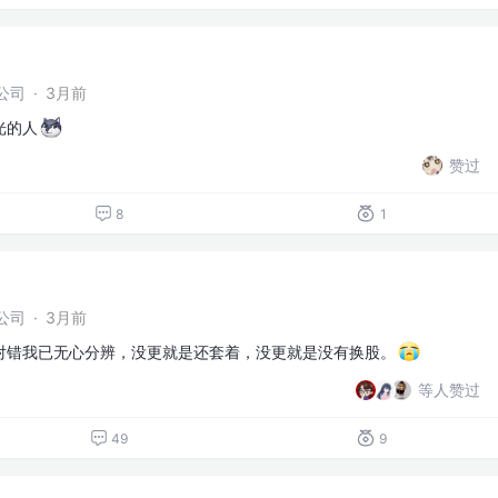
公司
·
3月前
光的人
赞过
8
1
公司
·
3月前
对错我已无心分辨，没更就是还套着，没更就是没有换股。
等人赞过
49
9