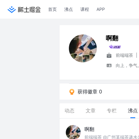
首页
沸点
课程
APP
啊翻
前端端茶
|
向上，争气
获得徽章 0
动态
文章
专栏
沸点
啊翻
前端端茶 @广州某端茶递水