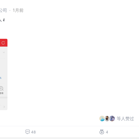
公司
·
1月前
🧎
等人赞过
48
4