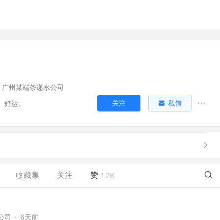
广州某端茶递水公司
关注
私信
。好运。
收藏集
关注
赞
1.2K
公司
·
6天前