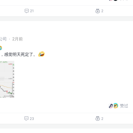
21
2
公司
·
2月前
点，感觉明天死定了。
赞过
23
2