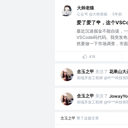
大帅老猿
公众号 @大帅老猿
5年前
·
爱了爱了🌹，这个VSC
最近沉迷掘金不能自拔，一
VSCode码代码。我突发
然要做一下市场调查，市面上
419
念玉之甲
关注了
花果山大
前端开发工程师 @中**科技有
念玉之甲
关注了
JowayYo
前端开发工程师 @中**科技有
念玉之甲
赞了这篇文章