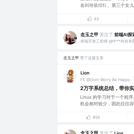
名叫玲依(01)， 第三个女儿
43
念玉之甲
关注了
前端AI探
前端开发工程师 @中**科技有
念玉之甲
赞了这篇文章
Lion
FE @Dont Worry Be Happy
·
2万字系统总结，带你实现
Linux 的学习对于一个
机会相对较少，因此往往容
850
念玉之甲
关注了
Lion