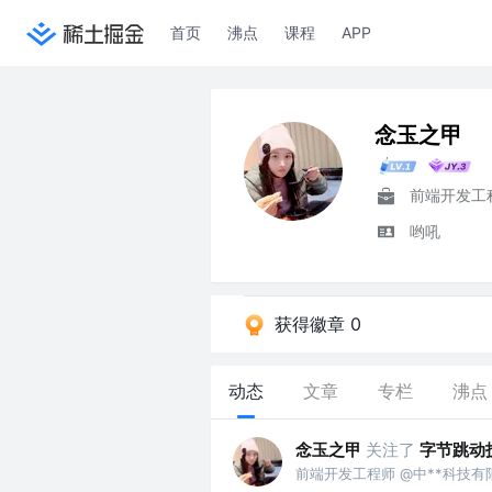
首页
沸点
课程
APP
念玉之甲
前端开发工
哟吼
获得徽章 0
动态
文章
专栏
沸点
念玉之甲
关注了
字节跳动
前端开发工程师 @中**科技有