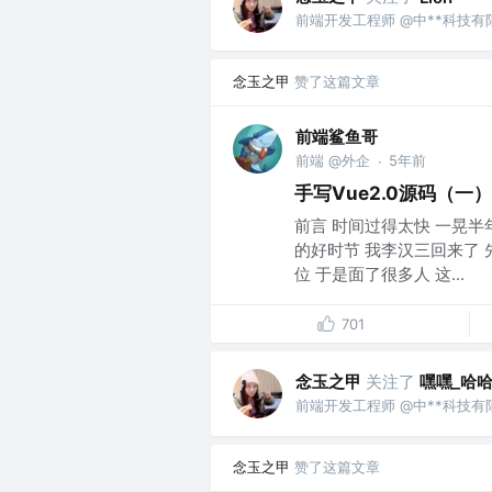
前端开发工程师 @中**科技有
念玉之甲
赞了这篇文章
前端鲨鱼哥
前端 @外企
5年前
·
手写Vue2.0源码（
前言 时间过得太快 一晃半
的好时节 我李汉三回来了
位 于是面了很多人 这...
701
念玉之甲
关注了
嘿嘿_哈
前端开发工程师 @中**科技有
念玉之甲
赞了这篇文章