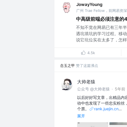
JowayYoung
广州 Trae Fellow，前网
中高级前端必须注意的4
不知不觉在网易已有三年半
遇坑填坑的学习过程。移动
说它坑位实在太多了，怎样填
4.5k
念玉之甲
赞了这篇沸点
大帅老猿
公众号 @大帅老猿
·
5年前
以后好好写文章，出精品内
动中也发现了一些忠实粉丝，
个票。
rank.juejin.cn
…
展开