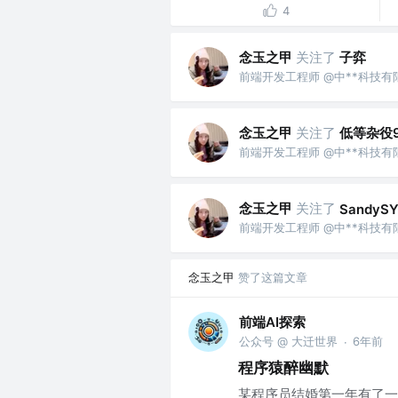
4
念玉之甲
关注了
子弈
前端开发工程师 @中**科技有
念玉之甲
关注了
低等杂役9
前端开发工程师 @中**科技有
念玉之甲
关注了
SandyS
前端开发工程师 @中**科技有
念玉之甲
赞了这篇文章
前端AI探索
公众号 @ 大迁世界
6年前
·
程序猿醉幽默
某程序员结婚第一年有了一个