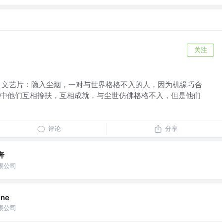
关注
影，文艺片：隐入尘烟，一对与世界格格不入的人，因为机缘巧合
中他们互相搀扶，互相成就，与尘世仿佛格格不入，但是他们
评论
分享
奔
限公司
yne
限公司