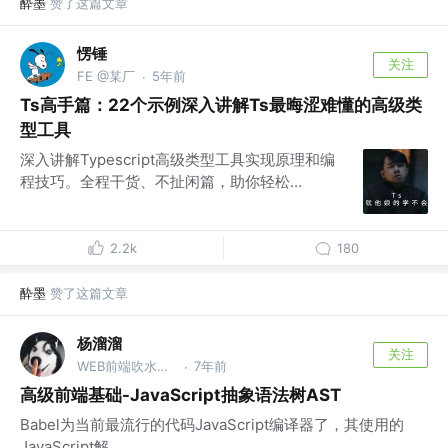
酔墨
赞了这篇文章
愣锤
关注
FE @某厂
5年前
·
Ts高手篇：22个示例深入讲解Ts最晦涩难懂的高级类
型工具
深入讲解Typescript高级类型工具实现原理和编
程技巧。全程干货、不扯闲篇，助你轻松...
2.2k
180
酔墨
赞了这篇文章
杨溜溜
关注
WEB前端吹水工程师 @百度
7年前
·
高级前端基础-JavaScript抽象语法树AST
Babel为当前最流行的代码JavaScript编译器了，其使用的
JavaScript解...