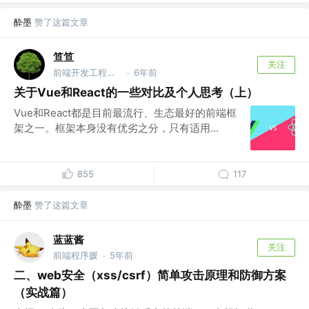
酔墨
赞了这篇文章
笪笪
关注
前端开发工程师 @蚂蚁金服
6年前
·
关于Vue和React的一些对比及个人思考（上）
Vue和React都是目前最流行、生态最好的前端框
架之一。框架本身没有优劣之分，只有适用...
855
117
酔墨
赞了这篇文章
蓝蓝酱
关注
前端程序媛
5年前
·
二、web安全（xss/csrf）简单攻击原理和防御方案
（实战篇）