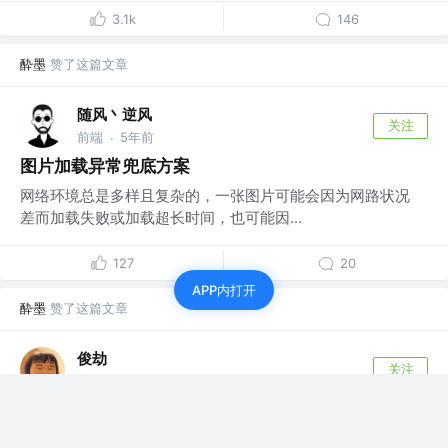
3.1k
146
酔墨
赞了这篇文章
随风丶逆风
关注
前端
5年前
·
图片加载异常兜底方案
网络环境总是多样且复杂的，一张图片可能会因为网路状况
差而加载失败或加载超长时间，也可能因...
127
20
APP内打开
酔墨
赞了这篇文章
俊劫
关注
5年前
AIGC
·
跳槽人速来，面经&资源分享
2021最新面试高频问题，本人真实经历。文中还