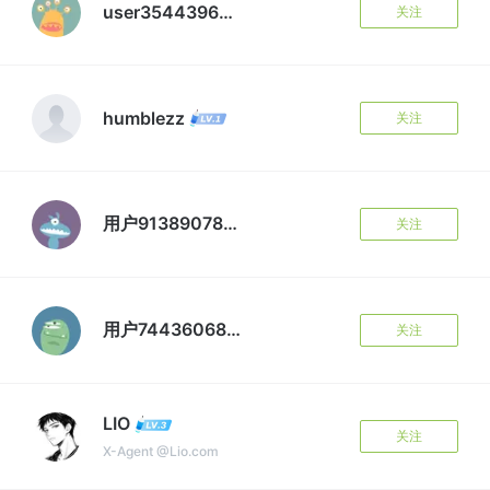
user3544396856145
关注
humblezz
关注
用户9138907873137
关注
用户74436068493
关注
LIO
关注
X-Agent @Lio.com