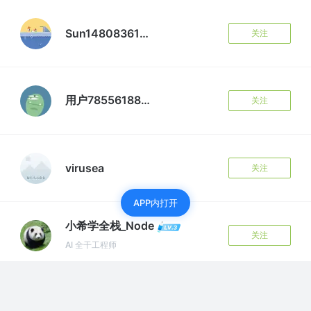
Sun1480836122773
关注
用户785561884661
关注
virusea
关注
APP内打开
小希学全栈_Node
关注
AI 全干工程师
艾瑞吧嘚
关注