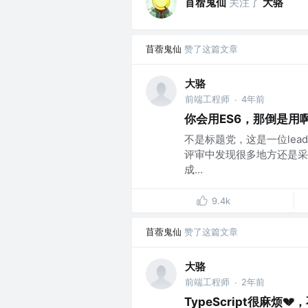
苜蓿鬼仙
关注了
大骆
苜蓿鬼仙
赞了这篇文章
大骆
前端工程师
4年前
·
你会用ES6，那倒是用
不是标题党，这是一位lea
评审中发现很多地方还是采
成...
9.4k
苜蓿鬼仙
赞了这篇文章
大骆
前端工程师
2年前
·
TypeScript很麻烦