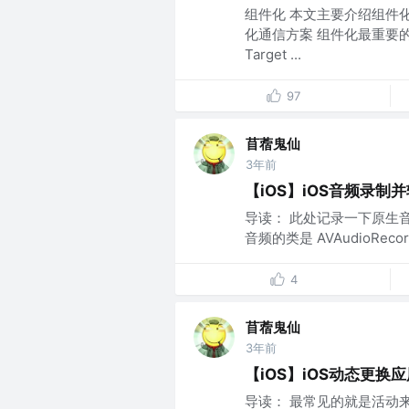
组件化 本文主要介绍组件化
化通信方案 组件化最重要的是
Target ...
97
苜蓿鬼仙
3年前
【iOS】iOS音频录制并
导读： 此处记录一下原生音
音频的类是 AVAudioRecord
4
苜蓿鬼仙
3年前
【iOS】iOS动态更换
导读： 最常见的就是活动