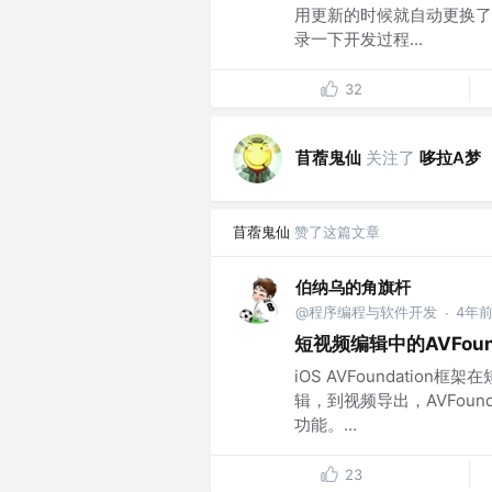
用更新的时候就自动更换了
录一下开发过程...
32
苜蓿鬼仙
关注了
哆拉A梦
苜蓿鬼仙
赞了这篇文章
伯纳乌的角旗杆
@程序编程与软件开发
4年
·
短视频编辑中的AVFou
iOS AVFoundati
辑，到视频导出，AVFou
功能。...
23