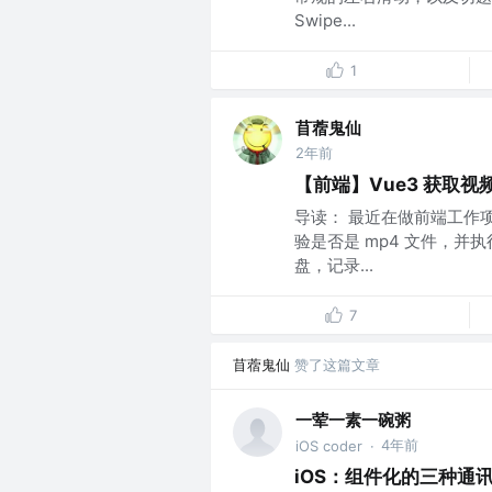
Swipe...
1
苜蓿鬼仙
2年前
【前端】Vue3 获取视
导读： 最近在做前端工作
验是否是 mp4 文件，
盘，记录...
7
苜蓿鬼仙
赞了这篇文章
一荤一素一碗粥
4年前
iOS coder
·
iOS：组件化的三种通