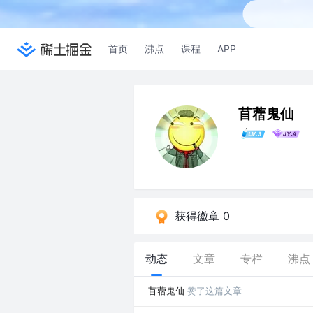
首页
沸点
课程
APP
苜蓿鬼仙
获得徽章 0
动态
文章
专栏
沸点
苜蓿鬼仙
赞了这篇文章