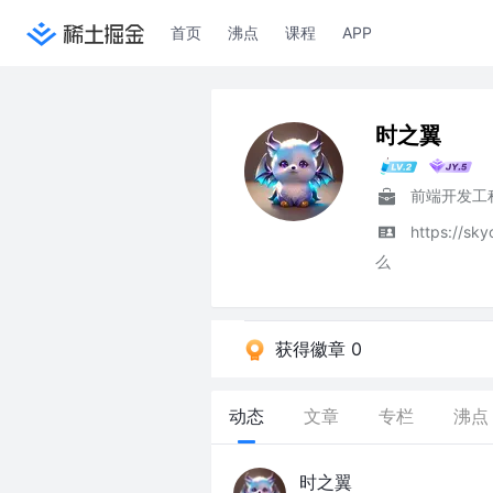
首页
沸点
课程
APP
时之翼
前端开发工
https://
么
获得徽章 0
动态
文章
专栏
沸点
时之翼