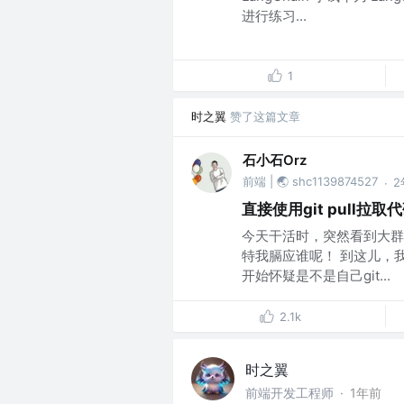
进行练习...
1
时之翼
赞了这篇文章
石小石Orz
前端 | 🌏 shc1139874527
2
·
直接使用git pull拉
今天干活时，突然看到大群
特我膈应谁呢！ 到这儿，我
开始怀疑是不是自己git...
2.1k
时之翼
前端开发工程师
·
1年前