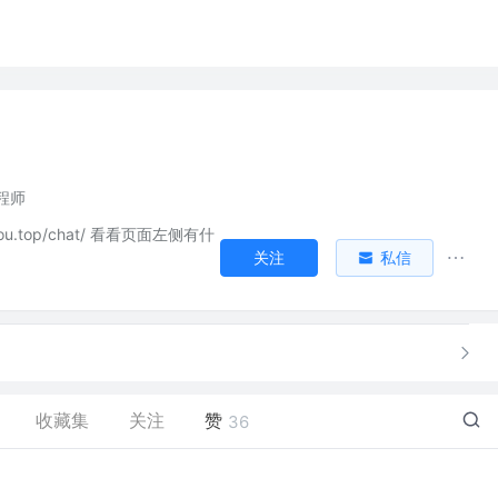
程师
skyou.top/chat/ 看看页面左侧有什
关注
私信
收藏集
关注
赞
36