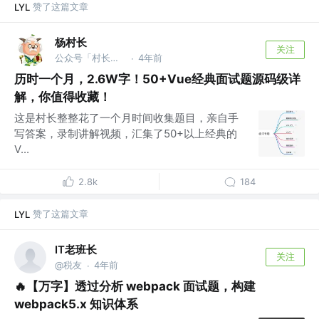
赞了这篇文章
LYL
杨村长
关注
公众号「村长学前端」 @B站「前端杨村长」
4年前
·
历时一个月，2.6W字！50+Vue经典面试题源码级详
解，你值得收藏！
这是村长整整花了一个月时间收集题目，亲自手
写答案，录制讲解视频，汇集了50+以上经典的
V...
2.8k
184
赞了这篇文章
LYL
IT老班长
关注
@税友
4年前
·
🔥【万字】透过分析 webpack 面试题，构建
webpack5.x 知识体系