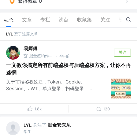
获得徽章 0
动态
文章
专栏
沸点
收藏集
关注
赞
150
赞了这篇文章
LYL
易师傅
关注
🏆 掘金签约作者 @One Piece
4年前
·
一文教你搞定所有前端鉴权与后端鉴权方案，让你不再
迷惘
关于前端鉴权这块，Token、Cookie、
Session、JWT、单点登录、扫码登录、...
1.8k
120
关注了
掘金安东尼
LYL
学生