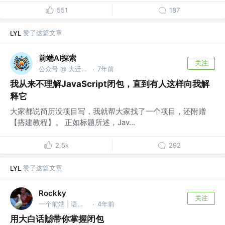
551
187
赞了这篇文章
LYL
前端AI探索
关注
公众号 @ 大迁世界
7年前
·
我从来不理解JavaScript闭包，直到有人这样向我解
释它
大家都说简历没项目写，我就帮大家找了一个项目，还附赠
【搭建教程】。 正如标题所述，Jav...
2.5k
292
赞了这篇文章
LYL
Rockky
关注
一个前端 | 语雀@Rockky
4年前
·
用大白话🙌带你掌握闭包