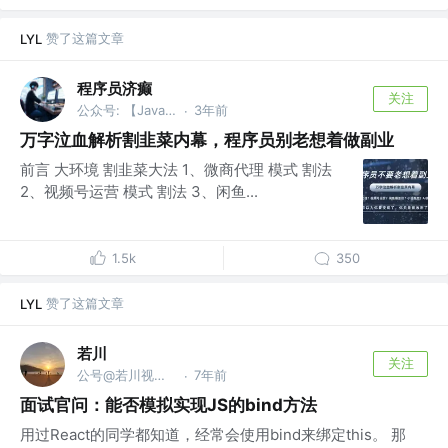
赞了这篇文章
LYL
程序员济癫
关注
公众号: 【Java分享客栈】
3年前
·
万字泣血解析割韭菜内幕，程序员别老想着做副业
前言 大环境 割韭菜大法 1、微商代理 模式 割法
2、视频号运营 模式 割法 3、闲鱼...
1.5k
350
赞了这篇文章
LYL
若川
关注
公号@若川视野，源码共读！@vx ruochuan02 参与
7年前
·
面试官问：能否模拟实现JS的bind方法
用过React的同学都知道，经常会使用bind来绑定this。 那