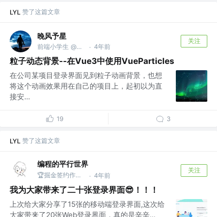
赞了这篇文章
LYL
晚风予星
关注
前端小学生 @前途无限
4年前
·
粒子动态背景--在Vue3中使用VueParticles
在公司某项目登录界面见到粒子动画背景，也想
将这个动画效果用在自己的项目上，起初以为直
接安...
19
3
赞了这篇文章
LYL
编程的平行世界
关注
🏆掘金签约作者@Taxze
4年前
·
我为大家带来了二十张登录界面😎！！！
上次给大家分享了15张的移动端登录界面,这次给
大家带来了20张Web登录界面，真的是辛辛...