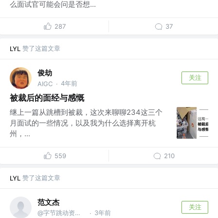
么面试官可能会问是否想...
287
37
赞了这篇文章
LYL
俊劫
关注
4年前
AIGC
·
被裁后的面经与感慨
继上一篇从跳槽到被裁，这次来聊聊234这三个
月面试的一些情况，以及我为什么选择离开杭
州，...
559
210
赞了这篇文章
LYL
范文杰
关注
@字节跳动资深前端工程师
3年前
·