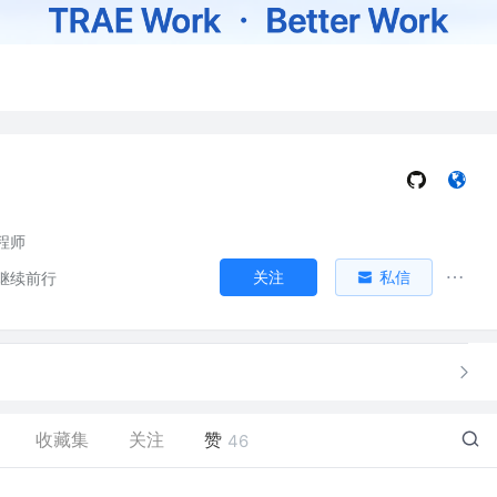
程师
关注
私信
继续前行
收藏集
关注
赞
46