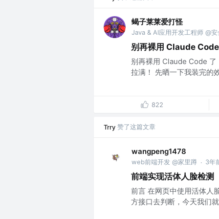
蝎子莱莱爱打怪
Java & AI应用开发工程师 @
别再裸用 Claude Cod
别再裸用 Claude Code
拉满！ 先晒一下我装完的效
822
赞了这篇文章
Trry
wangpeng1478
web前端开发 @家里蹲
3年
·
前端实现活体人脸检测
前言 在网页中使用活体人
方接口去判断，今天我们就用