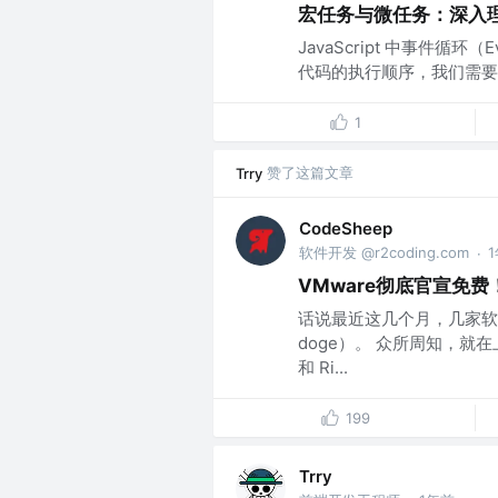
宏任务与微任务：深入理解 
JavaScript 中事件循
代码的执行顺序，我们需要掌握 
1
赞了这篇文章
Trry
CodeSheep
软件开发 @r2coding.com
·
VMware彻底官宣免
话说最近这几个月，几家软
doge）。 众所周知，就在上
和 Ri...
199
Trry