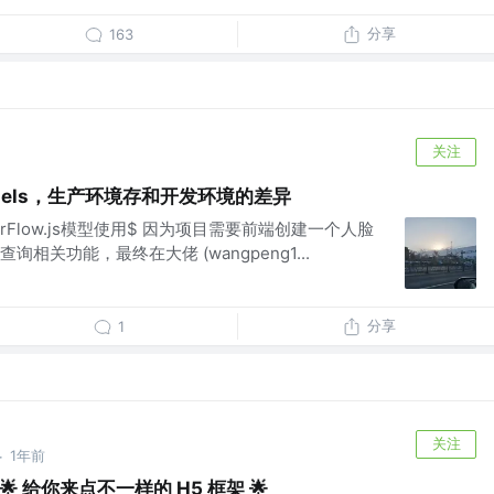
分享
163
关注
用models，生产环境存和开发环境的差异
}TensorFlow.js模型使用$ 因为项目需要前端创建一个人脸
相关功能，最终在大佬 (wangpeng1...
分享
1
关注
1年前
·
e】🌟 给你来点不一样的 H5 框架 🌟