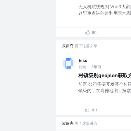
无人机航线规划 Vue3大
这里重点讲的是利用天地图实
90
皮皮克
赞了这篇文章
Eiss
前端
3年前
·
村镇级别geojson获取
前言 公司需要开发某个村
镇级的，在高德地图上搜索出
101
皮皮克
赞了这篇沸点