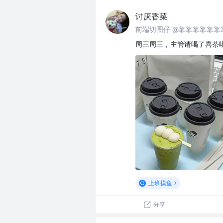
讨厌香菜
前端切图仔 @靠靠靠靠靠靠
周三周三，主管请喝了喜茶
上班摸鱼
分享