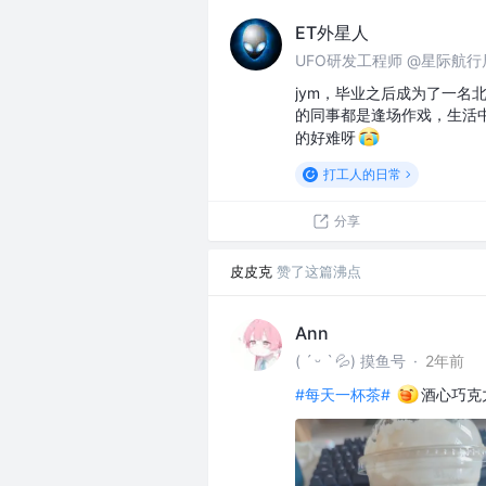
ET外星人
UFO研发工程师 @星际航行
jym，毕业之后成为了一
的同事都是逢场作戏，生活
的好难呀
打工人的日常
分享
皮皮克
赞了这篇沸点
Ann
( ˊ ᵕ ˋ 💦) 摸鱼号
·
2年前
#每天一杯茶#
酒心巧克