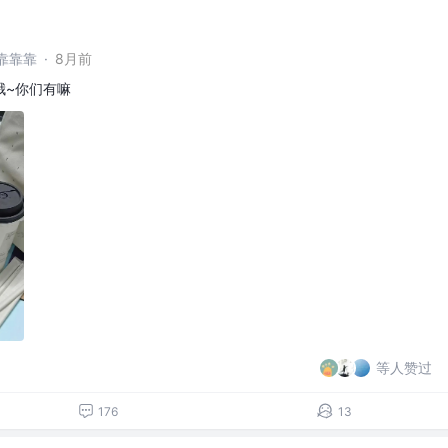
靠靠靠
·
8月前
哦~你们有嘛
等人赞过
176
13