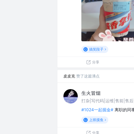
搞笑段子
分享
皮皮克
赞了这篇沸点
生火冒烟
#1024一起掘金#
离职的同
上班摸鱼
分享