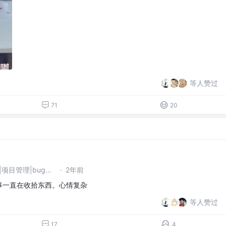
等人赞过
71
20
打杂|写代码|运维|售前|售后|项目管理|bug路由器 @https://an.rustfisher.com
·
2年前
事一直在收拾东西。心情复杂
等人赞过
17
4