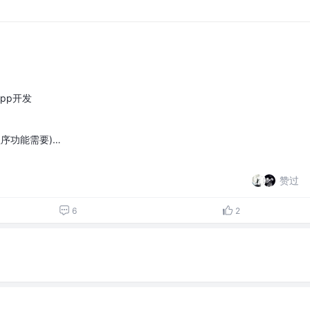
pp开发
小程序功能需要)…
赞过
6
2