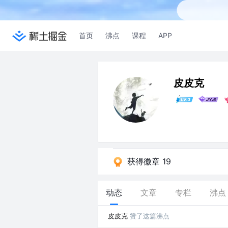
首页
沸点
课程
APP
皮皮克
获得徽章 19
动态
文章
专栏
沸点
皮皮克
赞了这篇沸点