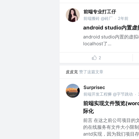
前端专业打工仔
前端搬砖 @砖厂
2年前
·
android stud
android studio
localhost了...
2
皮皮克
赞了这篇文章
Surprisec
前端开发工程狮 @字节跳动
·
前端实现文件预览(word
际化
前言 在这之前公司项目的
的在线服务有文件大小限制
antd实现，因为我们项目存在