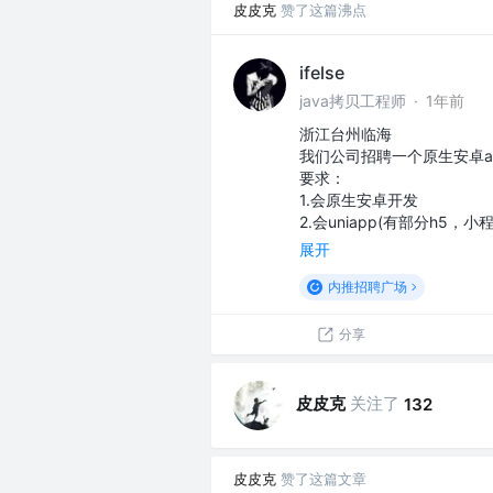
皮皮克
赞了这篇沸点
ifelse
java拷贝工程师
·
1年前
浙江台州临海
我们公司招聘一个原生安卓a
要求：
1.会原生安卓开发
2.会uniapp(有部分h5，
展开
内推招聘广场
分享
皮皮克
关注了
132
皮皮克
赞了这篇文章