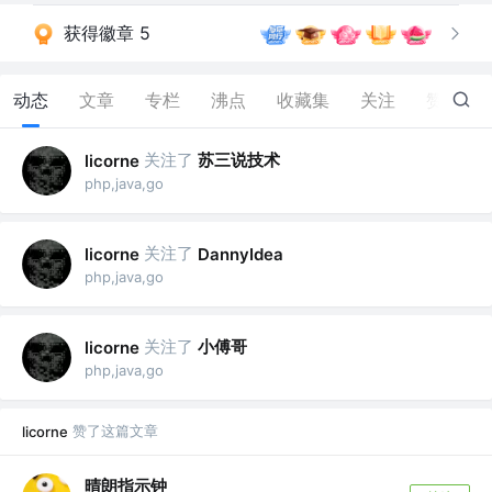
获得徽章 5
动态
文章
专栏
沸点
收藏集
关注
赞
8
关注了
苏三说技术
licorne
php,java,go
关注了
licorne
DannyIdea
php,java,go
关注了
小傅哥
licorne
php,java,go
赞了这篇文章
licorne
晴朗指示钟