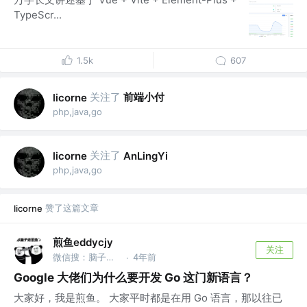
TypeScr...
1.5k
607
关注了
前端小付
licorne
php,java,go
关注了
licorne
AnLingYi
php,java,go
赞了这篇文章
licorne
煎鱼eddycjy
关注
微信搜：脑子进煎鱼了
4年前
·
Google 大佬们为什么要开发 Go 这门新语言？
大家好，我是煎鱼。 大家平时都是在用 Go 语言，那以往已