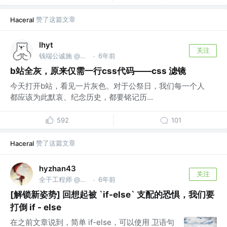
赞了这篇文章
Haceral
lhyt
关注
钱端公诚施 @前tencent -> bytedance
6年前
·
b站全灰，原来仅需一行css代码——css 滤镜
今天打开b站，看见一片灰色。对于公祭日，我们每一个人
都应该为此默哀、纪念历史，都要铭记历...
592
101
赞了这篇文章
Haceral
hyzhan43
关注
全干工程师 @Null
6年前
·
[解锁新姿势] 回想起被 `if-else` 支配的恐惧，我们要
打倒 if - else
在之前文章说到，简单 if-else，可以使用 卫语句