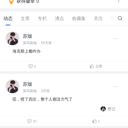
获得徽章 0
动态
文章
专栏
沸点
收藏集
关注
赞
15
苏烟
菜鸟前端
·
10天前
海克斯上瘾咋办
点赞
2
苏烟
菜鸟前端
·
2月前
哎，喷了四次，整个人都没力气了
赞过
31
1