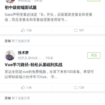
web前端
6年前
·
初中级前端面试题
Sass声明变量必须是『$』开头，后面紧跟变量名和变量
值，而且变量名和变量值需要使用冒号...
1.9k
187
苏烟
赞了这篇文章
技术胖
关注
程序员 @40岁去当保安了
7年前
·
Vue学习路径-轻松从基础到实战
里边全部是vue的免费视频，全算下来有100多集。希望可
以帮助前端小伙伴学习Vue。 学...
1.4k
139
苏烟
赞了这篇文章