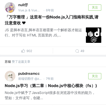
null仔
关注
Vue.js & VueUse团队成员、开源爱好者
6年前
·
「万字整理 」这里有一份Node.js入门指南和实践,请
注意查收 ❤️
JS 是脚本语言,脚本语言都需要一个解析器才能运
行。对于写在 HTML 页面里的 JS,...
902
49
苏烟
赞了这篇文章
pubdreamcc
关注
前端切图仔 @zuolin
7年前
·
Node.js学习（第二章：Node.js中核心模块（fs）)
Node.js中赋予了JavaScript很多在浏览器中没有的能力，
譬如：文件读写，创建...