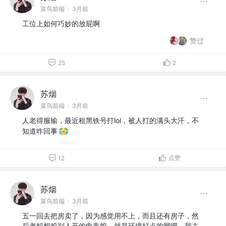
菜鸟前端
·
3月前
工位上如何巧妙的放屁啊
赞过
25
2
苏烟
菜鸟前端
·
3月前
人老得服输，最近租黑铁号打lol，被人打的满头大汗，不
知道咋回事
点赞
12
苏烟
菜鸟前端
·
3月前
五一回去把房卖了，因为感觉用不上，而且还有房子，然
后老妈想投别人开的电竞馆，就是环境好点的网吧，我去