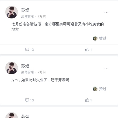
苏烟
菜鸟前端
·
2月前
七月份准备请波假，南方哪里有即可避暑又有小吃美食的
地方
赞过
13
1
苏烟
菜鸟前端
·
2月前
jym，如果此时失业了，还干开发吗
赞过
13
1
苏烟