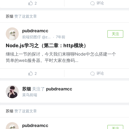
评论
2
苏烟
赞了这篇文章
pubdreamcc
关注
前端切图仔 @zuolin
7年前
·
Node.js学习之（第二章：http模块）
继续上一节的探讨，今天我们来聊聊Node中怎么搭建一个
简单的web服务器。平时大家在撸码...
评论
2
苏烟
关注了
pubdreamcc
菜鸟前端
苏烟
赞了这篇文章
pubdreamcc
关注