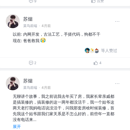
点赞
9
苏烟
菜鸟前端
·
4月前
以前: 内网开发，古法工艺，手搓代码，狗都不干
现在: 爸爸救我
等人赞过
2
4
苏烟
菜鸟前端
·
4月前
无聊讲个故事，我之前说我去年买了房，我家长辈亲戚都
是搞装修的，搞装修的这一两年都没活干，我一个姑爷这
两天老打我妈电话说没活干，问我那套房啥时候装修，首
先我这个姑爷跟我们家关系是不怎么好的，前些年一直都
没有电话来…
展开