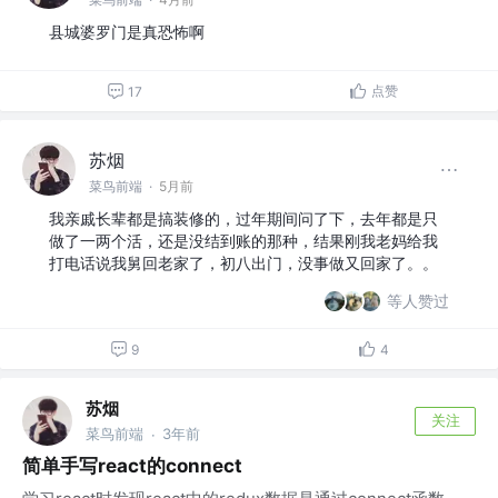
县城婆罗门是真恐怖啊
点赞
17
苏烟
菜鸟前端
·
5月前
我亲戚长辈都是搞装修的，过年期间问了下，去年都是只
做了一两个活，还是没结到账的那种，结果刚我老妈给我
打电话说我舅回老家了，初八出门，没事做又回家了。。
等人赞过
9
4
苏烟
关注
菜鸟前端
3年前
·
简单手写react的connect