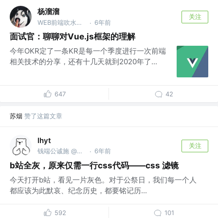
杨溜溜
关注
WEB前端吹水工程师 @百度
6年前
·
面试官：聊聊对Vue.js框架的理解
今年OKR定了一条KR是每一个季度进行一次前端
相关技术的分享，还有十几天就到2020年了...
647
42
苏烟
赞了这篇文章
lhyt
关注
钱端公诚施 @前tencent -> bytedance
6年前
·
b站全灰，原来仅需一行css代码——css 滤镜
今天打开b站，看见一片灰色。对于公祭日，我们每一个人
都应该为此默哀、纪念历史，都要铭记历...
592
101