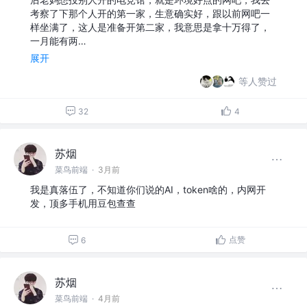
考察了下那个人开的第一家，生意确实好，跟以前网吧一
样坐满了，这人是准备开第二家，我意思是拿十万得了，
一月能有两…
展开
等人赞过
32
4
苏烟
菜鸟前端
·
3月前
我是真落伍了，不知道你们说的AI，token啥的，内网开
发，顶多手机用豆包查查
点赞
6
苏烟
菜鸟前端
·
4月前