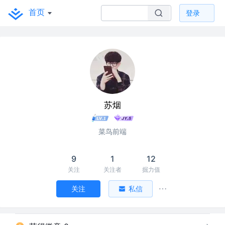
首页
登录
苏烟
菜鸟前端
9
1
12
关注
关注者
掘力值
关注
私信