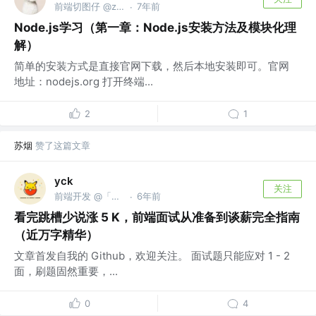
前端切图仔 @zuolin
7年前
·
Node.js学习（第一章：Node.js安装方法及模块化理
解）
简单的安装方式是直接官网下载，然后本地安装即可。官网
地址：nodejs.org 打开终端...
2
1
苏烟
赞了这篇文章
yck
关注
前端开发 @「前端真好玩」公众号作者
6年前
·
看完跳槽少说涨 5 K，前端面试从准备到谈薪完全指南
（近万字精华）
文章首发自我的 Github，欢迎关注。 面试题只能应对 1 - 2
面，刷题固然重要，...
0
4