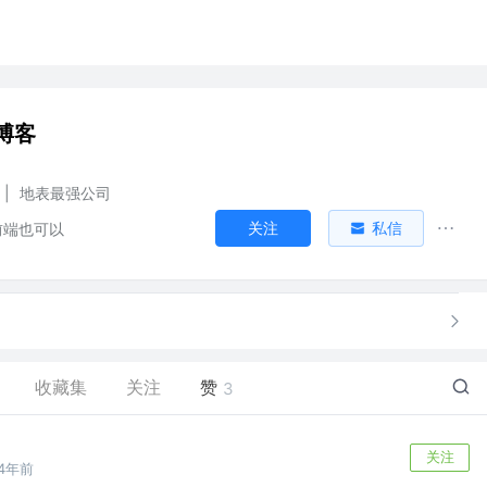
博客
|
地表最强公司
关注
私信
前端也可以
收藏集
关注
赞
3
关注
4年前