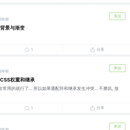
关注
6年前
-背景与渐变
分享
1
关注
6年前
-CSS权重和继承
记住常用的就行了... 所以如果通配符和继承发生冲突... 不磨叽, 放
分享
1
关注
6年前