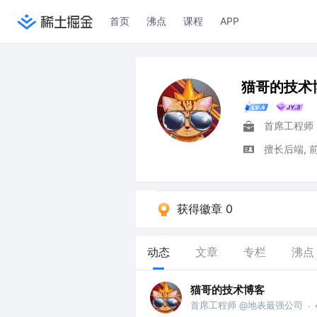
首页
沸点
课程
APP
猫哥的技术
首席工程师
擅长后端, 
获得徽章 0
动态
文章
专栏
沸点
猫哥的技术博客
首席工程师 @地表最强公司
·