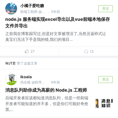
小橘子爱吃糖
关注
前端工程师 @保密
5年前
·
node.js 服务端实现excel导出以及vue前端本地保存
文件并导出
之前我在博客园写过,但是好文章被埋没了,当然丑逼样式让
臭宝们无法下手是我的错,我们的项目...
27
13
WJT君
赞了这篇文章
ikoala
关注
伪全栈 @程序员成长指北
6年前
·
消息队列助你成为高薪的 Node.js 工程师
后端开发者应该都知道消息队列，但是一些前端
开发者可能知道的并不多，但是你们可能好奇抢
票,...