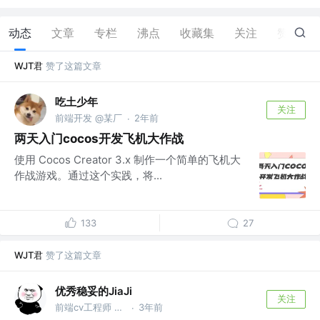
动态
文章
专栏
沸点
收藏集
关注
赞
20
WJT君
赞了这篇文章
吃土少年
关注
前端开发 @某厂
2年前
·
两天入门cocos开发飞机大作战
使用 Cocos Creator 3.x 制作一个简单的飞机大
作战游戏。通过这个实践，将...
133
27
WJT君
赞了这篇文章
优秀稳妥的JiaJi
关注
前端cv工程师 @呜呼
3年前
·