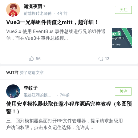
潇潇夜雨丶
关注
前端搬砖老师傅
4年前
·
Vue3一兄弟组件传值之mitt，超详细！
Vue2.x 使用 EventBus 事件总线进行兄弟组件通
信，而在Vue3中事件总线模...
56
13
WJT君
赞了这篇文章
李蚊子
关注
混迹江湖的摸鱼工程师
7年前
·
使用安卓模拟器获取任意小程序源码完整教程（多图预
警！）
三、回到模拟器桌面打开RE文件管理器，提示请求超级用
户访问权限，点击永久记住选择，允许其...