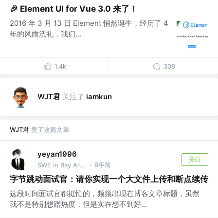
🎉 Element UI for Vue 3.0 来了！
2016 年 3 月 13 日 Element 悄然诞生，经历了 4
年的风雨洗礼，我们...
1.4k
308
WJT君
关注了
iamkun
WJT君
赞了这篇文章
yeyan1996
关注
6年前
SWE in Bay Area @TikTok
·
字节跳动面试官：请你实现一个大文件上传和断点续传
这段时间面试官都挺忙的，频频出现在博客文章标题，虽然
我不是特别想蹭热度，但是实在想不到好...