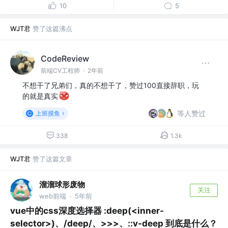
10
5
WJT君
赞了这篇沸点
CodeReview
前端CV工程师
·
2年前
不想干了兄弟们，真的不想干了，赞过100直接辞职，玩
的就是真实
等人赞过
上班摸鱼
338
1.3k
WJT君
赞了这篇文章
溜溜球形废物
关注
web前端
5年前
·
vue中的css深度选择器 :deep(<inner-
selector>)、/deep/、>>>、::v-deep 到底是什么？