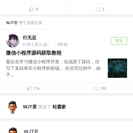
8
2
WJT君
赞了这篇文章
行无忌
关注
打杂工具人 @字节跳动
8年前
·
微信小程序源码获取教程
最近在学习微信小程序开发，实战踩了踩坑，仿
写了某桔单车小程序的前端。 在仿写过程中，由
于...
1.1k
190
WJT君
关注了
松霖家
WJT君