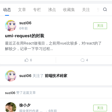
动态
文章
专栏
沸点
收藏集
关注
赞
1
suzi06
关注
6年前
umi-request的封装
最近正在用React做项目，之前用vue比较多，对react的了
解较少，记录一下学习过程...
6
4
关注了
前端技术砖家
suzi06
赞了这篇文章
suzi06
徐小夕
关注
掘金签约作者 @flowmix多模态
6年前
·