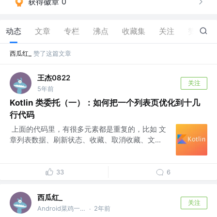
获得徽章 0
动态
文章
专栏
沸点
收藏集
关注
赞
37
西瓜红_
赞了这篇文章
王杰0822
关注
5年前
Kotlin 类委托（一）：如何把一个列表页优化到十几
行代码
​ 上面的代码里，有很多元素都是重复的，比如 文
章列表数据、刷新状态、收藏、取消收藏、文...
33
6
西瓜红_
关注
Android菜鸡一枚
2年前
·