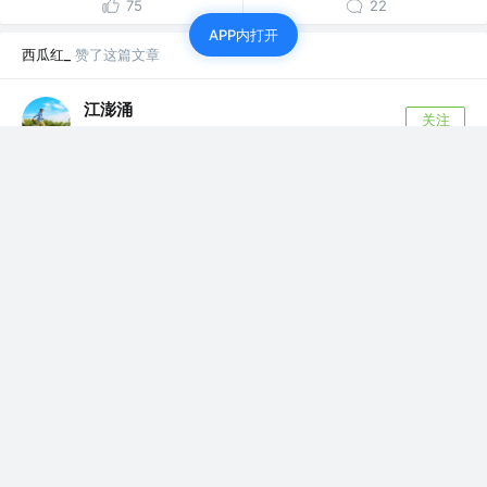
75
22
APP内打开
西瓜红_
赞了这篇文章
江澎涌
关注
安卓工程师、鸿蒙工程师 @灵魂铸造师
7年前
·
PathMeasure的API讲解与实战——Android高级UI
2019年了，然而2017计划写的东西还没开始😂，
这次的拖延症来的比平常早却去的比平常...
42
2
西瓜红_
赞了这篇文章
Mlx
关注
🏆 Android开发 @字节跳动
5年前
·
带你实现女朋友欲罢不能的网易云音乐宇宙尘埃特效
喜欢研究源码的小伙伴可以看我之前的砍我系列文章，