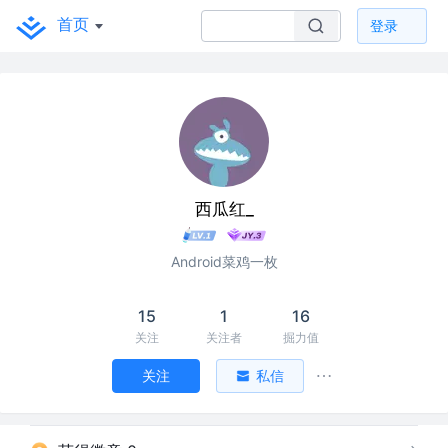
首页
登录
西瓜红_
Android菜鸡一枚
15
1
16
关注
关注者
掘力值
关注
私信