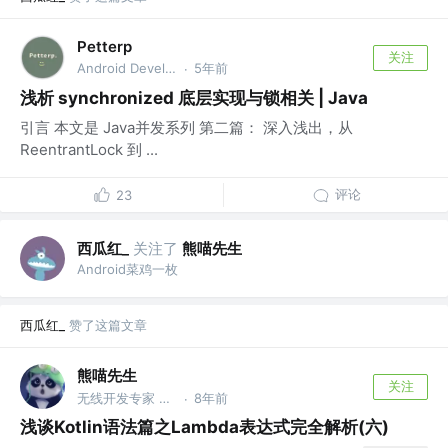
Petterp
关注
Android Developer @公众号: Petterp
5年前
·
浅析 synchronized 底层实现与锁相关 | Java
引言 本文是 Java并发系列 第二篇： 深入浅出，从
ReentrantLock 到 ...
评论
23
西瓜红_
关注了
熊喵先生
Android菜鸡一枚
西瓜红_
赞了这篇文章
熊喵先生
关注
无线开发专家 @阿里巴巴
8年前
·
浅谈Kotlin语法篇之Lambda表达式完全解析(六)