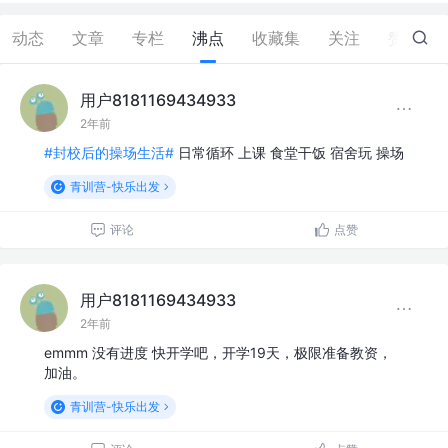
动态
文章
专栏
沸点
收藏集
关注
赞
0
用户8181169434933
2年前
#封校后的操场生活#
日常循环 上课 食堂干饭 宿舍玩 操场
青训营-快乐出发
评论
点赞
用户8181169434933
2年前
emmm 没有进度 快开学吧，开学19天，极限准备教资，
加油。
青训营-快乐出发