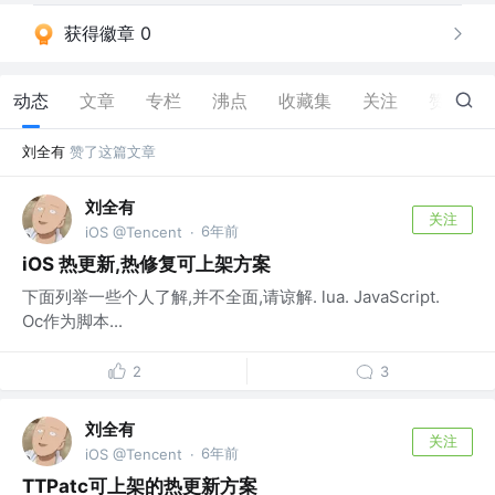
获得徽章 0
动态
文章
专栏
沸点
收藏集
关注
赞
2
刘全有
赞了这篇文章
刘全有
关注
6年前
iOS @Tencent
·
iOS 热更新,热修复可上架方案
下面列举一些个人了解,并不全面,请谅解. lua. JavaScript.
Oc作为脚本...
2
3
刘全有
关注
6年前
iOS @Tencent
·
TTPatc可上架的热更新方案