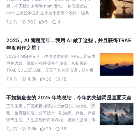
栏，今天我们来聊聊 npm 发包。 各位最近在
npm 上有没有见到这个这个提示？没错，经典
token 被废了！我也差点被废了，想发个新的包，
7月前
982
9
4
死活发不出来啊
2025，AI 编程元年，我用 AI 做了这些，并且获得TRAE
年度创作之星！
2025年AI编程元年，作者深度使用TRAE工具完成
坦克大战、做饭小程序等多个项目。从初版到
TRAE SOLO正式版，见证了其功能演进，获年度
创作之星奖。未来AI编程前景广阔，应积极拥抱变
7月前
4.7k
36
18
化。
不如摸鱼去的 2025 年终总结，今年的关键词是直面天命
工作虽累，开源项目却获2k Star及DCloud奖。运
营「鱼哥聊前端」分享技术，以游戏、养鱼、养猫
调节生活。人生是经历而非考核，愿家人健康，事
业顺遂。
7月前
2.6k
29
16