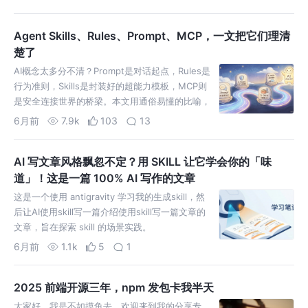
Agent Skills、Rules、Prompt、MCP，一文把它们理清
楚了
AI概念太多分不清？Prompt是对话起点，Rules是
行为准则，Skills是封装好的超能力模板，MCP则
是安全连接世界的桥梁。本文用通俗易懂的比喻，
一张图讲清它们的关系和应用场景，助你从AI小白
6月前
7.9k
103
13
进
AI 写文章风格飘忽不定？用 SKILL 让它学会你的「味
道」！这是一篇 100% AI 写作的文章
这是一个使用 antigravity 学习我的生成skill，然
后让AI使用skill写一篇介绍使用skill写一篇文章的
文章，旨在探索 skill 的场景实践。
6月前
1.1k
5
1
2025 前端开源三年，npm 发包卡我半天
大家好，我是不如摸鱼去，欢迎来到我的分享专