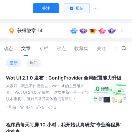
关注
私信
获得徽章 14
动态
文章
专栏
沸点
收藏集
关注
赞
124
最新
热门
Wot UI 2.1.0 发布：ConfigProvider 全局配置能力升级
大家好，我是不如摸鱼去，wot-ui 的主要维护
者。 Wot UI 2.1.0 发布啦。 这次更新不是一个“大
版本重构”，但对日常开发体验很有帮助：
ConfigProvider 的全局配置能力进一
1月前
474
5
3
程序员每天盯屏 10 小时，我开始认真研究“专业编程屏”
这件事