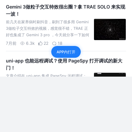
Gemini 3做粒子交互特效很出圈？拿 TRAE SOLO 来实现
一波！
前几天在家养病时刷抖音，刷到了很多用 Gemini
3做粒子交互特效的视频，感觉很不错，TRAE 正
好也集成了 Gemini 3 pro ，今天就分享一下如何
用 TRAE SOLO 快速制作的过程。
7月前
6.3k
22
18
APP内打开
uni-app 也能远程调试？使用 PageSpy 打开调试的新大
门！
文章介绍在 uni-app 集成 PageSpy 远程调试：
Docker 部署服务，wot-starter 引入 SDK 并配置
地址，运行小程序即可网页实时查看输出、网络、
存储，解决复现与协同痛点。
8月前
683
7
1
TRAE SOLO 正式发布了？我用它将像老乡鸡那样做饭小
程序开源了！
本文使用TRAE SOLO正式版，优化并开源了“像老