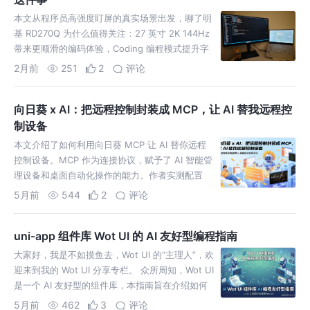
本文从程序员高强度盯屏的真实场景出发，聊了明
基 RD270Q 为什么值得关注：27 英寸 2K 144Hz
带来更顺滑的编码体验，Coding 编程模式提升字
符可读性，护眼与智慧调节更适合长时间使用，
2月前
251
2
评论
向日葵 x AI：把远程控制封装成 MCP，让 AI 替我远程控
制设备
本文介绍了如何利用向日葵 MCP 让 AI 替你远程
控制设备。MCP 作为连接协议，赋予了 AI 智能管
理设备和桌面自动化操作的能力。作者实测配置
后，成功结合大模型的视觉识别功能，让 AI 远程
5月前
544
2
评论
自动启
uni-app 组件库 Wot UI 的 AI 友好型编程指南
大家好，我是不如摸鱼去，Wot UI 的“主理人”，欢
迎来到我的 Wot UI 分享专栏。 众所周知，Wot UI
是一个 AI 友好型的组件库，本指南旨在介绍如何
让 VSCode、Cursor、TR
5月前
462
3
评论