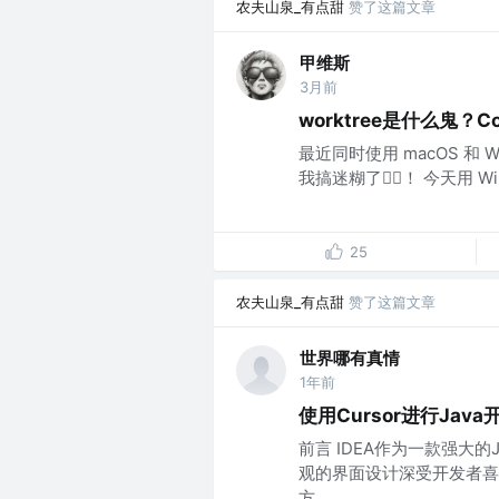
农夫山泉_有点甜
赞了这篇文章
甲维斯
3月前
worktree是什么鬼？
最近同时使用 macOS 和 Wi
我搞迷糊了😵‍💫！ 今天用 Wind
25
农夫山泉_有点甜
赞了这篇文章
世界哪有真情
1年前
使用Cursor进行Ja
前言 IDEA作为一款强大
观的界面设计深受开发者喜
方...