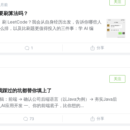
关注
3月前
必要刷算法吗？
、刷 LeetCode？我会从自身经历出发，告诉你哪些人
么排，以及比刷题更值得投入的三件事：学 AI 编
分享
1
关注
我踩过的坑都替你填上了
逻辑：前端 → 确认公司后端语言（以Java为例）→ 夯实Java后
 进入AI应用开发 一、你的前端底子，比你想的...
分享
73