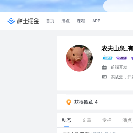
首页
沸点
课程
APP
农夫山泉_
前端开发
实战派，开
获得徽章 4
动态
文章
专栏
沸点