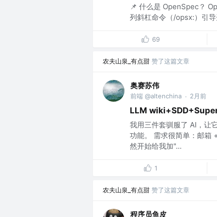
📌 什么是 OpenSpec
列斜杠命令（/opsx:）引导
69
农夫山泉_有点甜
赞了这篇文章
奥赛苏伟
前端 @altenchina
2月前
·
LLM wiki+SDD+Supe
我用三件套驯服了 AI，让
功能。 需求很简单：邮箱 
然开始给我加"...
1
农夫山泉_有点甜
赞了这篇文章
程序员鱼皮