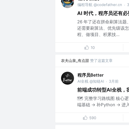
编程导航 @codefather.cn
·
AI 时代，程序员还有
26 年了还在拼命刷算法题
还需要刷算法、优先级该怎
程、做项目、积累技...
10
农夫山泉_有点甜
赞了这篇文章
程序员Better
AI全栈 @知链AI
3月前
·
前端成功转型AI全栈，
🗺️ 完整学习路线图 核心
端基础 → 补Python →
590