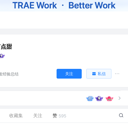
有点甜
关注
私信
发经验总结
收藏集
关注
赞
595