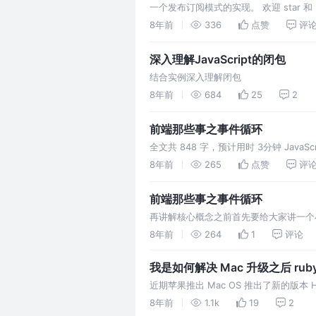
一个发布订阅模式的实现。 欢迎 star 和 
8年前
336
点赞
评
深入理解JavaScript的闭包
结合实例深入理解闭包
8年前
684
25
2
前端那些事之事件循环
全文共 848 字，预计用时 3分钟 Jav
用了 webapi， webapi 执行完
8年前
265
点赞
评
执行栈中运行，而调度中起核心作用的就
前端那些事之事件循环
再讲解核心概念之前首先要给大家讲一个
是小伙就不紧不慢地搬着。这时，包工头
8年前
264
1
评论
已经雇了一个人了，不能再多雇了，多雇
我是如何解决 Mac 升级之后 rub
近期苹果推出 Mac OS 推出了新的版本
间倒是不长，大约半个小时左右，但是当端
8年前
1.1k
19
2