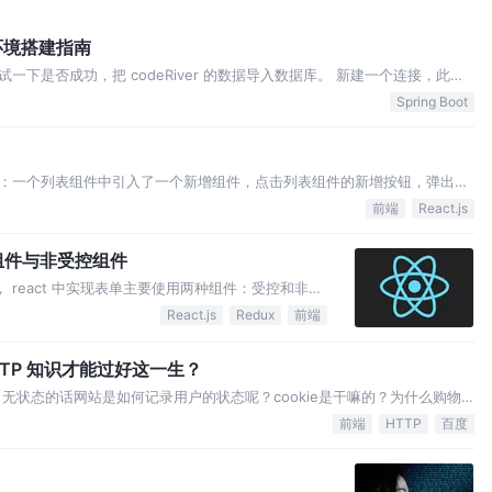
 环境搭建指南
下是否成功，把 codeRiver 的数据导入数据库。 新建一个连接，此步
写之前的用户名和密码即可。 新建一个数据库，此步骤是在本地数据库中新
Spring Boot
据，此步骤是往刚刚新建的…
：一个列表组件中引入了一个新增组件，点击列表组件的新增按钮，弹出来
窗口还是填写了之前的内容。 为了形象地说明这个问题，举个例子吧，比如
前端
React.js
信息，并且可以新增学生信息。 可以看…
组件与非受控组件
， react 中实现表单主要使用两种组件：受控和非受
否是全程受控的。受控组件的状态全程响应外部数据
React.js
Redux
前端
候接受外部数据，然后就自己在内部维护状态了。这
TP 知识才能过好这一生？
。无状态的话网站是如何记录用户的状态呢？cookie是干嘛的？为什么购物
小窗推荐鼠标？三次握手是个什么东西？多次请求是不是可以少握几次？ 当
前端
HTTP
百度
现不同数据类型的传输的？…