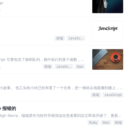
pr
论
前端
JavaScript
aScript 引擎包含了栈和队列，栈中执行到某个函数，调
把消息函数放入任务队列，再通过某种调度，消息函数被压入
论
前端
JavaScript
Ajax
是事件循环。 再讲解核心概念之前首先要给大家…
小故事。 包工头给小伙已经布置了一个任务，把一堆砖从地面搬到楼上，于
接到了一个电话，说一会还会到几批水泥，也要搬上楼。包工头心想，现在
前端
JavaScript
人就会增加成本，于是他就想让这个小伙…
y 报错的
 High Sierra，端端君作为软件升级强迫症患者看到后立即就升级了。更新时
端君准备开发的时候就出情况了。由于我使用了 CSS 的预编译器 SASS，
Ruby
Mac
前端