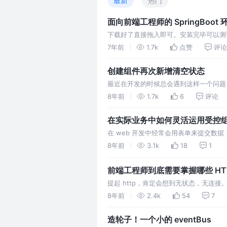
最新
热门
面向前端工程师的 SpringBoot
下载好了直接拖入即可。安装完毕可以测试一
骤是想让客户端链接到本地的数据库。填
7年前
1.7k
点赞
评论
建一个供该程序使用的数据库。 导入数
创建组件再次新增清空状态
最近在开发的时候总会遇到这样一个问题
新增窗口，新增结束之后再次新增，发现
8年前
1.7k
6
评论
现在有一个需求：用一个列表来展示学生
在实际业务中如何灵活运用受控
在 web 开发中经常会用表单来提交数据
控。两者的区别就在于组件内部的状态是
8年前
3.1k
18
1
的变化，而非受控组件只是在初始化的时
样描述可能比较抽象，…
前端工程师到底需要掌握哪些 HT
提起 http，肯定会想到无状态，无连接
网站搜了一次鼠标，以后很多网站都会有
8年前
2.4k
54
7
然，http 是比较灵活的。它是怎么实
造轮子！一个小的 eventBus