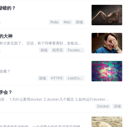
打听打听…
 报错的？
论
Ruby
Mac
前端
的大神
和大家见面了。 话说，有个同事要离职，老板说好
密准备，团购券、行车路线、饭后活动都安排好了。
论
前端
程序员
Facebook
得很嗨。唯一美中不足的是，所有人都忘了通知那个
收藏？
前端
HTTPS
LeetCode
以学会？
.为什么要用docker 2.docker几个概念 3.如何运行docker
 本文假定你有以下基础： 1.linux命令行（见参考链接） 2.必要的英语词汇 为什么要用
Docker
后端
件库，当需求很多的时候，一个或两个组件库可能不能够满