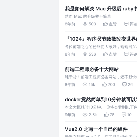
就报出了错。 机智的端端君首先跟同事
我是如何解决 Mac 升级后 ruby
然而 Mac 的升级并不简单
8年前
503
点赞
评
『1024』程序员节致敬改变世界
各位前端之心的粉丝们大家好，端端君又
聚好散，给他办个送行宴。经过一周的周
8年前
536
点赞
评
活动就在昨天晚上，大家吃得很爽，也玩
同事。 哈哈，言归正传，今天是1…
前端工程师必备十大网站
纯干货！前端工程师必备网站，还不赶快
8年前
15k
700
26
docker竟然简单到10分钟就可
本文大概耗时10分钟。 你将会看到以下内容： 1
container 4.如何build image
9年前
2.5k
78
10
docker…
Vue2.0 之写一个自己的组件
最近在研究 vue 2.0，看了很多组