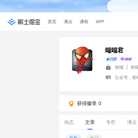
首页
沸点
课程
APP
端端君
前端
|
前
公众号，前
获得徽章 0
动态
文章
专栏
沸点