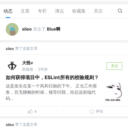
动态
文章
专栏
沸点
收藏集
关注
赞
17
关注了
Blue啊
sileo
赞了这篇文章
sileo
大怪v
关注
前端佬
2年前
·
如何获得项目中，ESLint所有的校验规则？
这是发生在某一个风和日丽的下午。 正当工作摸
鱼，百无聊赖的时候，领导问我，你总说前端代
码...
评论
4
赞了这篇文章
sileo