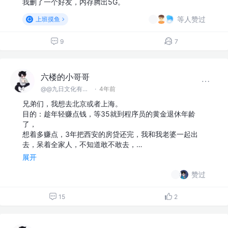
六楼的小哥哥
@@九日文化有限 公司
·
4年前
我删了一个好友，内存腾出5G。
等人赞过
上班摸鱼
9
7
六楼的小哥哥
@@九日文化有限 公司
·
4年前
兄弟们，我想去北京或者上海。
目的：趁年轻赚点钱，等35就到程序员的黄金退休年龄
了，
想着多赚点，3年把西安的房贷还完，我和我老婆一起出
去，呆着全家人，不知道敢不敢去，…
展开
赞过