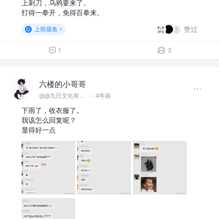
上刺刀，乌鸦要来了。
打得一拳开，免得百拳来。
赞过
上班摸鱼
1
3
六楼的小哥哥
@@九日文化有限 公司
·
4年前
下雨了，收衣服了。
我该怎么回复呢？
显得好一点