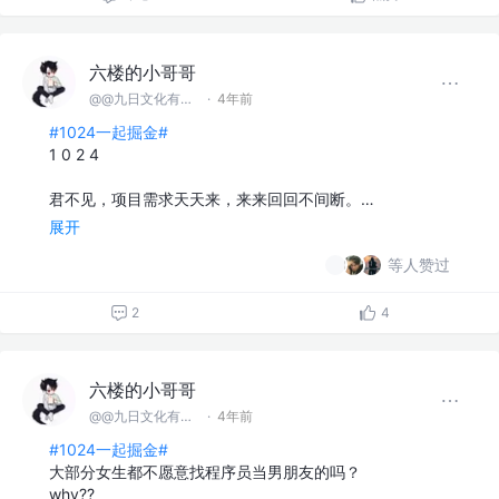
评论
点赞
六楼的小哥哥
@@九日文化有限 公司
·
4年前
#1024一起掘金#
1 0 2 4
君不见，项目需求天天来，来来回回不间断。…
展开
等人赞过
2
4
六楼的小哥哥