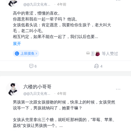
@@九日文化有限 公司
·
4年前
高中的青涩，懵懂的喜欢。
你愿意和我在一起一辈子吗？ 他说。
女孩低着头说：肯定愿意，我要给你生孩子，老大叫大
毛，老二叫小毛。
相互约定，如果不能在一起了，我们以后也要…
展开
等人赞过
上班摸鱼
6
4
六楼的小哥哥
@@九日文化有限 公司
·
4年前
男孩第一次跟女孩接吻的时候，快亲上的时候，女孩突然
说等一下，男孩就纳闷了，她要干嘛？
女孩从兜里拿出三个糖，就旺旺那种圆的，“草莓、苹果、
荔枝”女孩让男孩挑一个。…