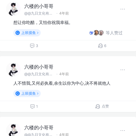
8
5
六楼的小哥哥
@@九日文化有限 公司
·
4年前
想让你吃醋，又怕你祝我幸福。
等人赞过
上班摸鱼
3
6
六楼的小哥哥
@@九日文化有限 公司
·
4年前
人不惜我,又何必执着,余生以你为中心,决不将就他人
上班摸鱼
点赞
1