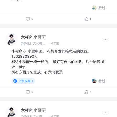
@@九日文化有限 公司
·
4年前
#1024一起掘金#
大部分女生都不愿意找程序员当男朋友的吗？
why??
赞过
8
1
六楼的小哥哥
@@九日文化有限 公司
·
4年前
小程序-》小鹿中医。 有想开发的接私活的找我。
15029809907.
和这个功能一模一样的。 最好有自己的团队。后台语言 要
求：php
所有东西打包完成。有意向联系
赞过
上班摸鱼
6
1