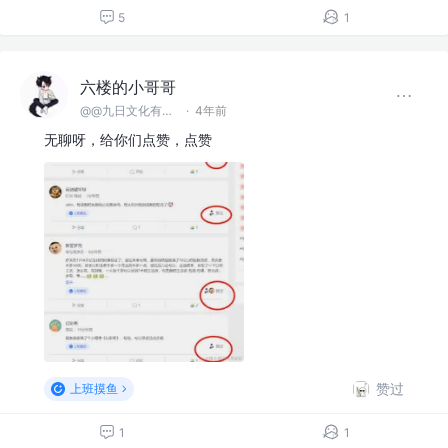
5
1
六楼的小哥哥
@@九日文化有限 公司
·
4年前
无聊呀，给你们点赞，点赞
赞过
上班摸鱼
1
1