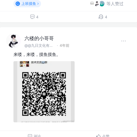
等人赞过
上班摸鱼
4
4
六楼的小哥哥
@@九日文化有限 公司
·
4年前
来喽，来喽，摸鱼摸鱼。
评论
点赞