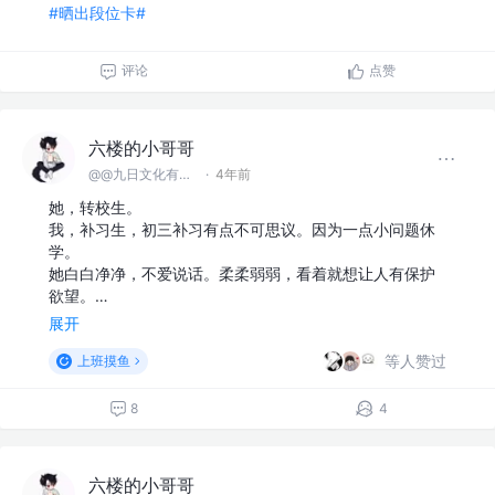
#晒出段位卡#
评论
点赞
六楼的小哥哥
@@九日文化有限 公司
·
4年前
她，转校生。
我，补习生，初三补习有点不可思议。因为一点小问题休
学。
她白白净净，不爱说话。柔柔弱弱，看着就想让人有保护
欲望。…
展开
等人赞过
上班摸鱼
8
4
六楼的小哥哥