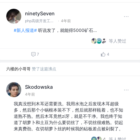
ninetySeven
php高级开发工程师
·
4年前
#新人报道#
听说发了，就能得5000矿石...
等人赞过
7
4
六楼的小哥哥
赞了这篇沸点
Skodowska
4年前
我真没想到木耳还需要洗。我用水泡之后发现木耳超级
多，然后那个小锅根本装不下，然后就那样瓯着，也不知
道熟不熟。然后木耳竟然zi牙，就是不干净。我也终于知
道了胡萝卜和土豆为什么要切丝了，不切丝很难熟。切起
来真费劲。在切胡萝卜丝的时候我的砧板差点被剁裂了。
等人赞过