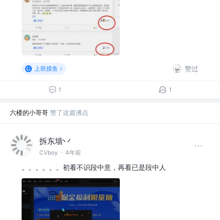
赞过
上班摸鱼
1
1
六楼的小哥哥
赞了这篇沸点
拆东墙丷
CVboy
·
4年前
。。。。。。初看不识段中意，再看已是段中人