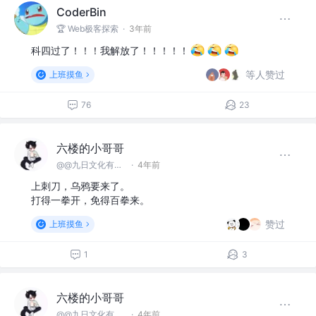
CoderBin
🏆 Web极客探索
·
3年前
科四过了！！！我解放了！！！！！
等人赞过
上班摸鱼
76
23
六楼的小哥哥
@@九日文化有限 公司
·
4年前
上刺刀，乌鸦要来了。
打得一拳开，免得百拳来。
赞过
上班摸鱼
1
3
六楼的小哥哥
@@九日文化有限 公司
·
4年前