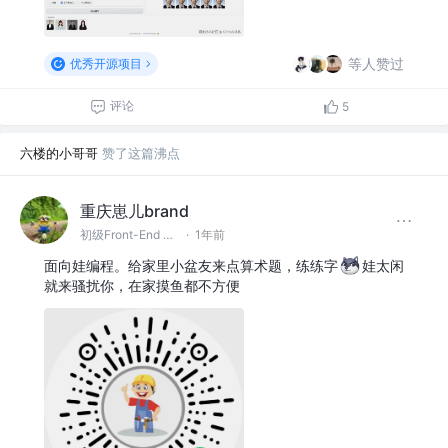
等人赞过
优秀开源项目
评论
5
六楼的小哥哥
赞了这篇沸点
重庆崽儿brand
初级Front-End CV攻城狮 @某跨境电商
·
1年前
面向娃编程。给家里小盆友来点算术题，练练字
娃太闲
就来骚扰你，在家摸鱼都不方便