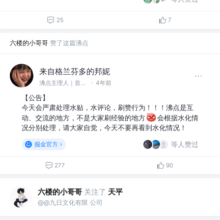
25
7
六楼的小哥哥
赞了这篇沸点
来自格兰芬多的邦妮
沸点主理人｜首席小秘书 @掘金
·
4年前
【公告】
今天会严肃处理水贴，水评论，刷赞行为！！！沸点是互
动、交流的地方，不是大家刷经验的地方
会根据水化情
况分别处理，请大家自觉，今天不要再看到水化情况！
等人赞过
掘金官方
277
90
六楼的小哥哥
关注了
天平
@@九日文化有限 公司