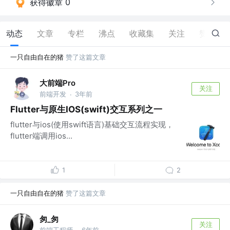
获得徽章 0
动态
文章
专栏
沸点
收藏集
关注
赞
10
一只自由自在的猪
赞了这篇文章
大前端Pro
关注
前端开发
3年前
·
Flutter与原生IOS(swift)交互系列之一
flutter与ios(使用swift语言)基础交互流程实现，
flutter端调用ios...
1
2
一只自由自在的猪
赞了这篇文章
匆_匆
关注