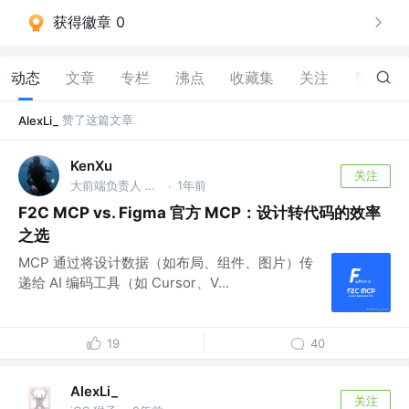
获得徽章 0
动态
文章
专栏
沸点
收藏集
关注
赞
6
赞了这篇文章
AlexLi_
KenXu
关注
大前端负责人 @百度
1年前
·
F2C MCP vs. Figma 官方 MCP：设计转代码的效率
之选
MCP 通过将设计数据（如布局、组件、图片）传
递给 AI 编码工具（如 Cursor、V...
19
40
AlexLi_
关注