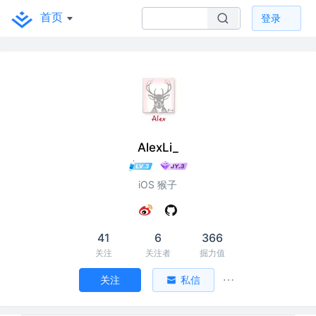
首页
登录
AlexLi_
iOS 猴子
41
6
366
关注
关注者
掘力值
关注
私信