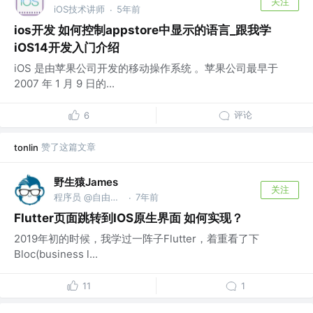
关注
iOS技术讲师
5年前
·
ios开发 如何控制appstore中显示的语言_跟我学
iOS14开发入门介绍
iOS 是由苹果公司开发的移动操作系统 。苹果公司最早于
2007 年 1 月 9 日的...
评论
6
赞了这篇文章
tonlin
野生猿James
关注
程序员 @自由的野猿
7年前
·
Flutter页面跳转到IOS原生界面 如何实现？
2019年初的时候，我学过一阵子Flutter，着重看了下
Bloc(business l...
11
1