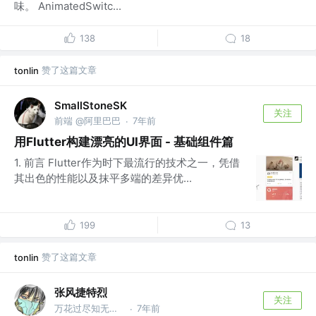
味。 AnimatedSwitc...
138
18
赞了这篇文章
tonlin
SmallStoneSK
关注
前端 @阿里巴巴
7年前
·
用Flutter构建漂亮的UI界面 - 基础组件篇
1. 前言 Flutter作为时下最流行的技术之一，凭借
其出色的性能以及抹平多端的差异优...
199
13
赞了这篇文章
tonlin
张风捷特烈
关注
万花过尽知无物 @编程之王
7年前
·