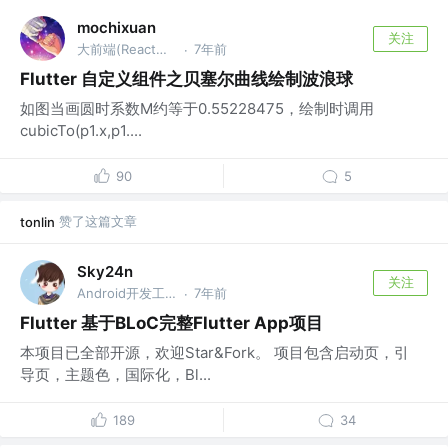
mochixuan
关注
大前端(React、RN、Android、Vue、Flutter、Node)
7年前
·
Flutter 自定义组件之贝塞尔曲线绘制波浪球
如图当画圆时系数M约等于0.55228475，绘制时调用
cubicTo(p1.x,p1....
90
5
赞了这篇文章
tonlin
Sky24n
关注
Android开发工程师
7年前
·
Flutter 基于BLoC完整Flutter App项目
本项目已全部开源，欢迎Star&Fork。 项目包含启动页，引
导页，主题色，国际化，Bl...
189
34