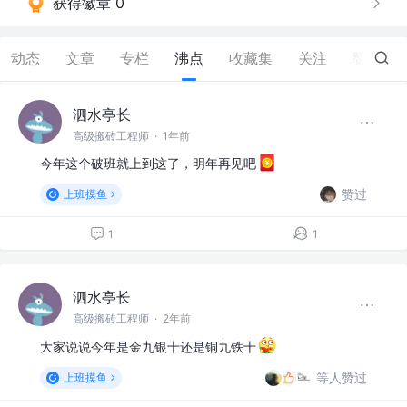
获得徽章 0
动态
文章
专栏
沸点
收藏集
关注
赞
9
泗水亭长
高级搬砖工程师
·
1年前
今年这个破班就上到这了，明年再见吧
赞过
上班摸鱼
1
1
泗水亭长
高级搬砖工程师
·
2年前
大家说说今年是金九银十还是铜九铁十
等人赞过
上班摸鱼