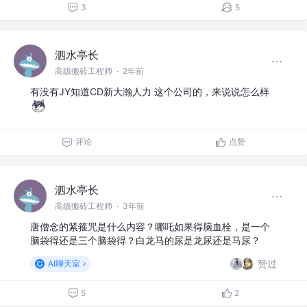
3
5
泗水亭长
高级搬砖工程师
·
2年前
有没有JY知道CD新大瀚人力 这个公司的，来说说怎么样
评论
点赞
泗水亭长
高级搬砖工程师
·
3年前
唐僧念的紧箍咒是什么内容？哪吒如果得脑血栓，是一个
脑袋得还是三个脑袋得？白龙马的尿是龙尿还是马尿？
赞过
AI聊天室
5
2