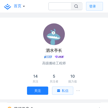
首页
登录
泗水亭长
高级搬砖工程师
14
5
10
关注
关注者
掘力值
关注
私信