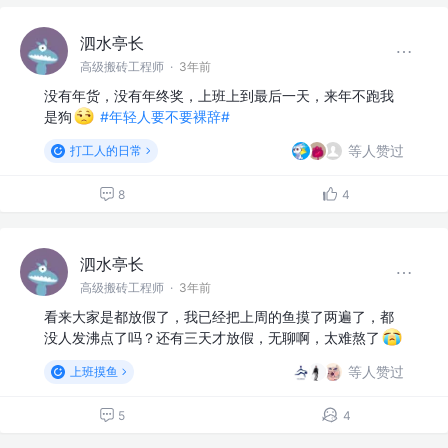
泗水亭长
高级搬砖工程师
·
3年前
没有年货，没有年终奖，上班上到最后一天，来年不跑我
是狗
#年轻人要不要裸辞#
等人赞过
打工人的日常
8
4
泗水亭长
高级搬砖工程师
·
3年前
看来大家是都放假了，我已经把上周的鱼摸了两遍了，都
没人发沸点了吗？还有三天才放假，无聊啊，太难熬了
等人赞过
上班摸鱼
5
4