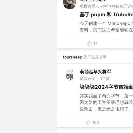
项目负责人 @XPlaza信创开源
基于 pnpm 和 TruboR
今天创建一个 MonoRe
资料，我们这次希望能够在
17
赞了这篇文章
foursheep
萌萌哒草头将军
前端开发
1年前
·
🚀🚀🚀2024字节前
其实我面了两次字节，第一
因为给的工资不够理想就没
喜欢去，但是还是拒绝了。 .
163