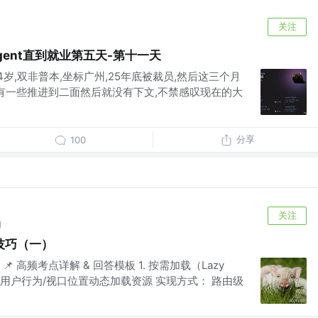
关注
agent直到就业第五天-第十一天
34岁,双非普本,坐标广州,25年底被裁员,然后这三个月
,有一些推进到二面然后就没有下文,不禁感叹现在的大
分享
100
关注
前
技巧（一）
 高频考点详解 & 回答模板 1. 按需加载（Lazy
基于用户行为/视口位置动态加载资源 实现方式： 路由级