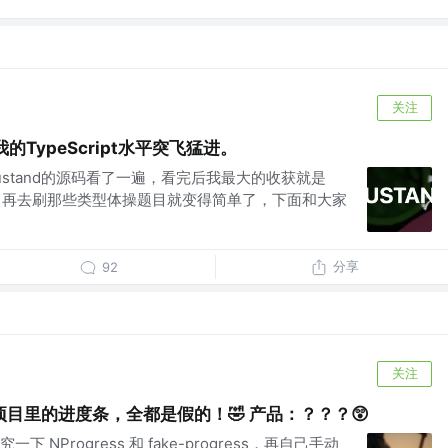
关注
我的TypeScript水平突飞猛进。
stand的源码看了一遍，看完后我最大的收获就是
飞猛进，再去刷那些类型体操题目就变得简单了，下面和大家
分享
92
关注
目里的进度条，全都是假的！🤣 产品：？？？😲
NProgress 和 fake-progress，再自己手动