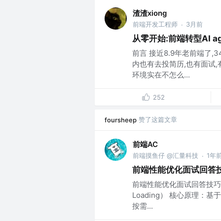
渣渣xiong
前端开发工程师
3月前
·
从零开始:前端转型AI 
前言 接近8.9年老前端了,
内也有去投简历,也有面试
环境实在不怎么...
252
赞了这篇文章
foursheep
前端AC
前端摸鱼仔 @汇量科技
1年
·
前端性能优化面试回答
前端性能优化面试回答技巧 📌
Loading） 核心原理：
按需...