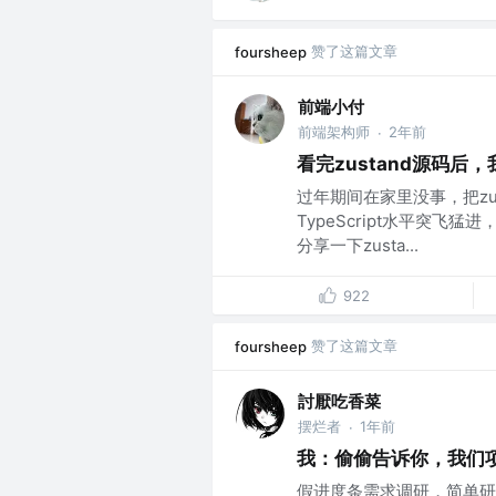
赞了这篇文章
foursheep
前端小付
前端架构师
2年前
·
看完zustand源码后，
过年期间在家里没事，把zu
TypeScript水平突
分享一下zusta...
922
赞了这篇文章
foursheep
討厭吃香菜
摆烂者
1年前
·
我：偷偷告诉你，我们项
假进度条需求调研，简单研究一下 