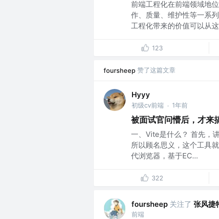
前端工程化在前端领域地位
作、质量、维护性等一系列
工程化带来的价值可以从这四
123
赞了这篇文章
foursheep
Hyyy
初级cv前端
1年前
·
被面试官问懵后，才来搞懂
一、Vite是什么？ 首先，
所以顾名思义，这个工具就
代浏览器，基于EC...
322
关注了
张风捷
foursheep
前端