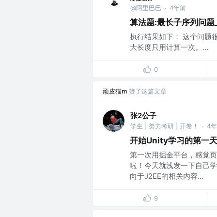
@阿里巴巴
4年前
·
算法题:最长子序列问题_
执行结果如下： 这个问题
大长度只用计算一次。...
0
顽皮猫m
赞了这篇文章
张2公子
学生 | 努力考研 | 开卷！
4
·
开始Unity学习的第
第一次用掘金平台，感觉页
啦！今天就浅发一下自己学
向于J2EE的相关内容...
9