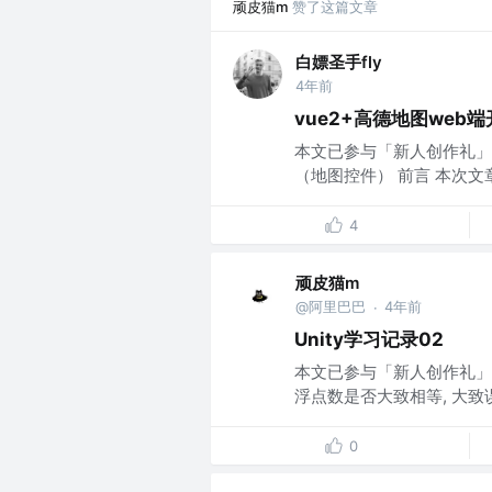
顽皮猫m
赞了这篇文章
白嫖圣手fly
4年前
vue2+高德地图web
本文已参与「新人创作礼」活
（地图控件） 前言 本次文章仅围
4
顽皮猫m
@阿里巴巴
4年前
·
Unity学习记录02
本文已参与「新人创作礼」活动，
浮点数是否大致相等, 大致误差范围
0