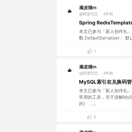
顽皮猫m
@阿里巴巴
4年前
·
Spring RedisTemp
本文已参与「新人创作礼」活动
数 DefaultSerializer： 
1
顽皮猫m
@阿里巴巴
4年前
·
MySQL索引在兑换码
本文已参与「新人创作礼」
常用的工具，关于讲解MyS
的》，...
0