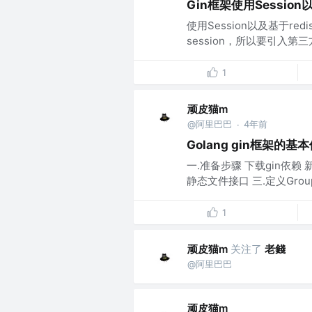
Gin框架使用Session
使用Session以及基于red
session，所以要引入第三方
1
顽皮猫m
@阿里巴巴
4年前
·
Golang gin框架的基
一.准备步骤 下载gin依赖 新
静态文件接口 三.定义Group 四
1
顽皮猫m
关注了
老錢
@阿里巴巴
顽皮猫m