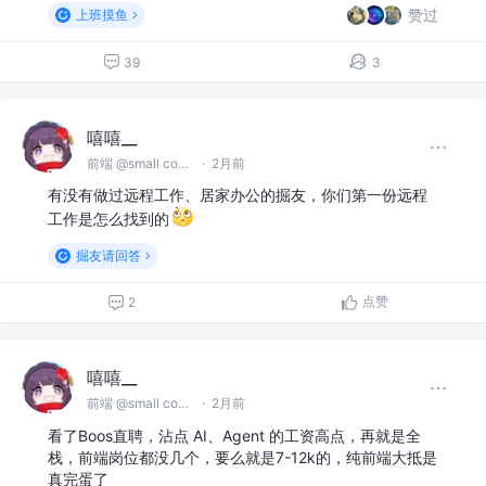
赞过
上班摸鱼
39
3
嘻嘻__
前端 @small company
·
2月前
有没有做过远程工作、居家办公的掘友，你们第一份远程
工作是怎么找到的
掘友请回答
点赞
2
嘻嘻__
前端 @small company
·
2月前
看了Boos直聘，沾点 AI、Agent 的工资高点，再就是全
栈，前端岗位都没几个，要么就是7-12k的，纯前端大抵是
真完蛋了