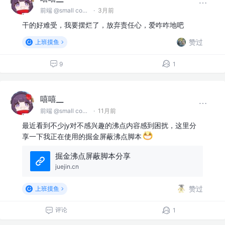
前端 @small company
·
3月前
干的好难受，我要摆烂了，放弃责任心，爱咋咋地吧
赞过
上班摸鱼
9
1
嘻嘻__
前端 @small company
·
11月前
最近看到不少jy对不感兴趣的沸点内容感到困扰，这里分
享一下我正在使用的掘金屏蔽沸点脚本
掘金沸点屏蔽脚本分享
juejin.cn
赞过
上班摸鱼
评论
1