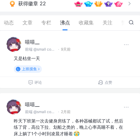
获得徽章 22
动态
文章
专栏
沸点
收藏集
关注
赞
81
嘻嘻__
前端 @small company
·
9天前
又是枯坐一天
上班摸鱼
评论
点赞
嘻嘻__
前端 @small company
·
2月前
昨天下班第一次去健身房练了，各种器械都试了试，然后
练了背，高位下拉、划船之类的，晚上心率高睡不着，在
床上躺了1个小时到凌晨才睡着