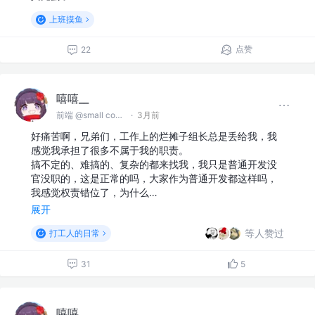
上班摸鱼
点赞
22
嘻嘻__
前端 @small company
·
3月前
好痛苦啊，兄弟们，工作上的烂摊子组长总是丢给我，我
感觉我承担了很多不属于我的职责。
搞不定的、难搞的、复杂的都来找我，我只是普通开发没
官没职的，这是正常的吗，大家作为普通开发都这样吗，
我感觉权责错位了，为什么…
展开
等人赞过
打工人的日常
31
5
嘻嘻__