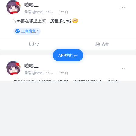
嘻嘻__
前端 @small company
·
1年前
jym都在哪里上班，房租多少钱
上班摸鱼
点赞
17
APP内打开
嘻嘻__
前端 @small company
·
1年前
你们公司都让用AI辅助开发吗，感觉被AI惯坏了，没有AI
不想写代码，万一以后换了新公司不让用AI咋办
赞过
上班摸鱼
14
1
嘻嘻__