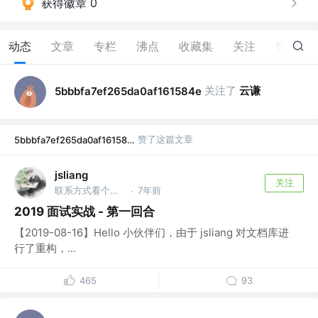
获得徽章 0
动态
文章
专栏
沸点
收藏集
关注
赞
1
关注了
云谦
5bbbfa7ef265da0af161584e
赞了这篇文章
5bbbfa7ef265da0af161584e
jsliang
关注
联系方式看个人主页 @金山办公软件
7年前
·
2019 面试实战 - 第一回合
【2019-08-16】Hello 小伙伴们，由于 jsliang 对文档库进
行了重构，...
465
93