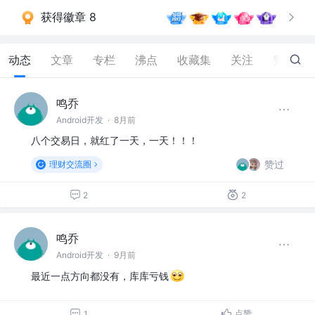
获得徽章 8
动态
文章
专栏
沸点
收藏集
关注
赞
24
鸣乔
Android开发
·
8月前
八个交易日，就红了一天，一天！！！
赞过
理财交流圈
2
2
鸣乔
Android开发
·
9月前
最近一点方向都没有，库库亏钱
点赞
1