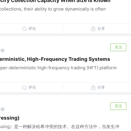
cify Collection Capacity When Size is Known
llections, their ability to grow dynamically is often
评论
分享
关注
年前
erministic, High-Frequency Trading Systems
yper-deterministic high-frequency trading (HFT) platform
评论
分享
关注
年前
ssing)
ressing）是一种解决哈希冲突的技术。在这种方法中，当发生冲