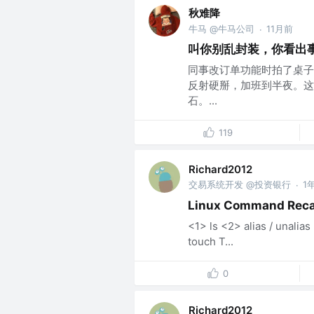
秋难降
牛马 @牛马公司
11月前
·
叫你别乱封装，你看出
同事改订单功能时拍了桌子
反射硬掰，加班到半夜。这
石。...
119
Richard2012
交易系统开发 @投资银行
1
·
Linux Command Rec
<1> ls <2> alias / unal
touch T...
0
Richard2012