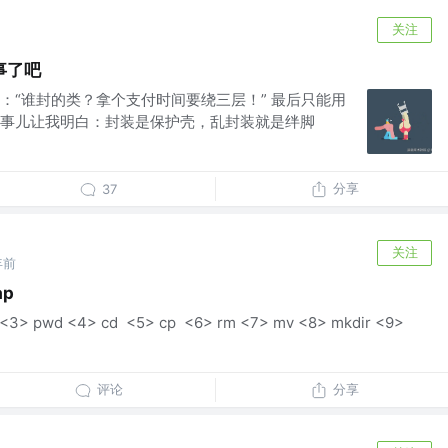
关注
事了吧
：“谁封的类？拿个支付时间要绕三层！” 最后只能用
事儿让我明白：封装是保护壳，乱封装就是绊脚
分享
37
关注
年前
ap
ias <3> pwd <4> cd <5> cp <6> rm <7> mv <8> mkdir <9>
评论
分享