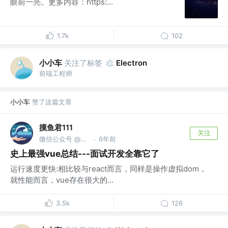
眼前一亮。更多内容：https:...
1.7k
102
小小车
关注了标签
Electron
前端工程师
小小车
赞了这篇文章
摸鱼君111
关注
微信公众号 @码农爱摸鱼
6年前
·
史上最强vue总结---面试开发全靠它了
运行速度更快:相比较与react而言，同样是操作虚拟dom，
就性能而言，vue存在很大的...
3.5k
126