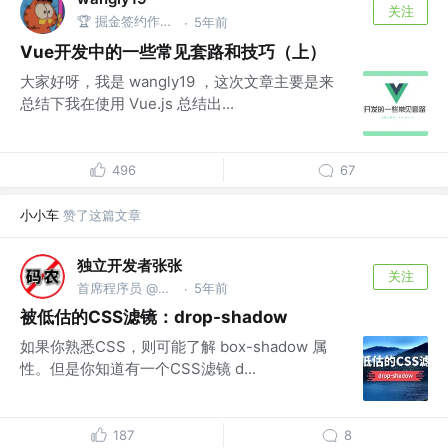
关注
🏆 掘金签约作者 @资深打杂工程师
5年前
·
Vue开发中的一些常见套路和技巧（上）
大家好呀，我是 wangly19 ，这次文章主要是来
总结下我在使用 Vue.js 总结出...
496
67
小小车
赞了这篇文章
独立开发者张张
关注
首席程序员 @上海码码科技中心
5年前
·
被低估的CSS滤镜：drop-shadow
如果你熟悉CSS，则可能了解 box-shadow 属
性。但是你知道有一个CSS滤镜 d...
187
8