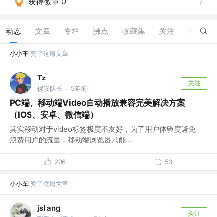
获得徽章 0
动态
文章
专栏
沸点
收藏集
关注
赞
8
小小车
赞了这篇文章
Tz
关注
保安队长
5年前
·
PC端、移动端Video自动播放兼容完美解决方案
（IOS、安卓、微信端）
其实移动对于video标签极度不友好，为了用户体验度避免
浪费用户的流量，移动端浏览器只能...
206
53
小小车
赞了这篇文章
jsliang
关注