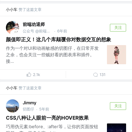
小小车
赞了这篇文章
前端劝退师
关注
公众号 @前端劝退师
6年前
·
颜值即正义！这几个库颠覆你对数据交互的想象
作为一个对UI和动画敏感的切图仔，在日常开发
之余，也会关注一些贼好看的图表库和插件。
接...
2.1k
131
小小车
赞了这篇文章
Jimmy
关注
切图仔
5年前
·
CSS八种让人眼前一亮的HOVER效果
巧用伪元素:before、:after等，让你的页面按钮