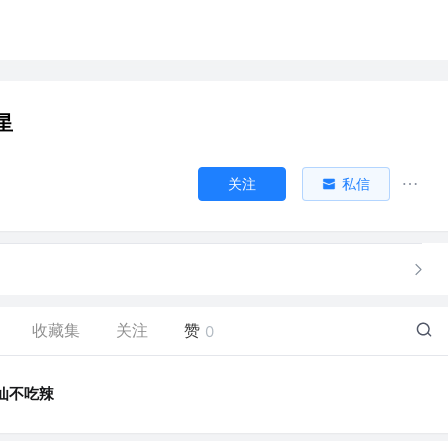
星
关注
私信
收藏集
关注
赞
0
仙不吃辣