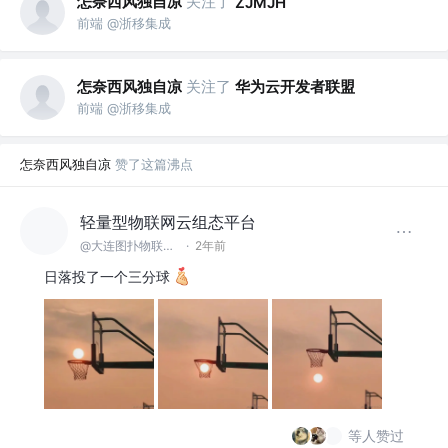
怎奈西风独自凉
关注了
ZJMJH
前端 @浙移集成
怎奈西风独自凉
关注了
华为云开发者联盟
前端 @浙移集成
怎奈西风独自凉
赞了这篇沸点
轻量型物联网云组态平台
@大连图扑物联科技有限公司
·
2年前
日落投了一个三分球
等人赞过