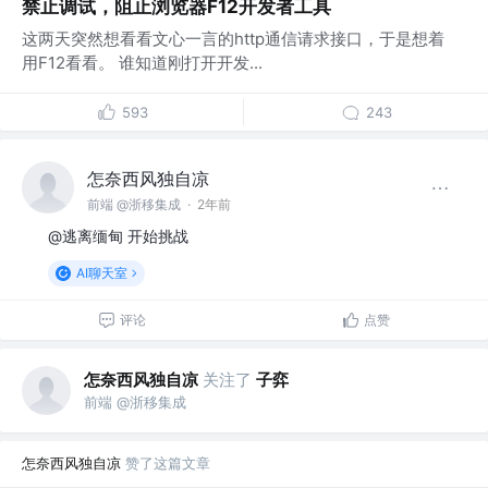
禁止调试，阻止浏览器F12开发者工具
这两天突然想看看文心一言的http通信请求接口，于是想着
用F12看看。 谁知道刚打开开发...
593
243
怎奈西风独自凉
前端 @浙移集成
·
2年前
@逃离缅甸 开始挑战
AI聊天室
评论
点赞
怎奈西风独自凉
关注了
子弈
前端 @浙移集成
怎奈西风独自凉
赞了这篇文章