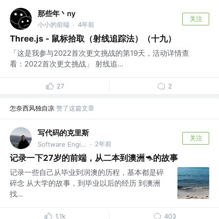
那些年丶ny
关注
小小的前端
4年前
·
Three.js - 鼠标拾取（射线追踪法）（十九）
「这是我参与2022首次更文挑战的第19天，活动详情查
看：2022首次更文挑战」 射线追...
27
2
怎奈西风独自凉
赞了这篇文章
写代码的克里斯
关注
2年前
Software Engineer @undefined
·
记录一下27岁的前端，从二本到澳洲🦘的故事
记录一些自己从毕业到润澳的历程，基本都是碎
碎念 从大学的故事，到毕业以后的经历 到澳洲
找...
1.1k
403