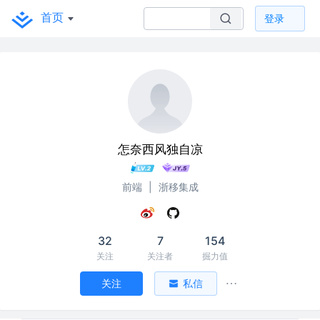
首页
登录
怎奈西风独自凉
前端
|
浙移集成
32
7
154
关注
关注者
掘力值
关注
私信