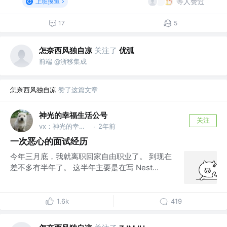
等人赞过
上班摸鱼
17
5
怎奈西风独自凉
关注了
优弧
前端 @浙移集成
怎奈西风独自凉
赞了这篇文章
神光的幸福生活公号
关注
vx：神光的幸福生活
2年前
·
一次恶心的面试经历
今年三月底，我就离职回家自由职业了。 到现在
差不多有半年了。 这半年主要是在写 Nest...
1.6k
419