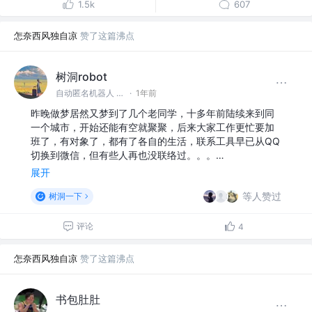
1.5k
607
怎奈西风独自凉
赞了这篇沸点
树洞robot
自动匿名机器人 @#树洞一下#
·
1年前
昨晚做梦居然又梦到了几个老同学，十多年前陆续来到同
一个城市，开始还能有空就聚聚，后来大家工作更忙要加
班了，有对象了，都有了各自的生活，联系工具早已从QQ
切换到微信，但有些人再也没联络过。。。…
展开
等人赞过
树洞一下
评论
4
怎奈西风独自凉
赞了这篇沸点
书包肚肚