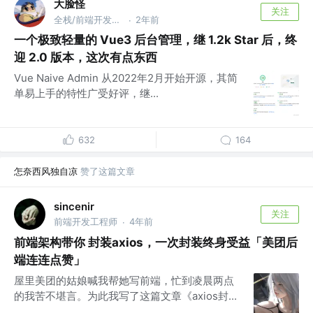
大脸怪
关注
全栈/前端开发工程师 @isme.top
2年前
·
一个极致轻量的 Vue3 后台管理，继 1.2k Star 后，终
迎 2.0 版本，这次有点东西
Vue Naive Admin 从2022年2月开始开源，其简
单易上手的特性广受好评，继...
632
164
怎奈西风独自凉
赞了这篇文章
sincenir
关注
前端开发工程师
4年前
·
前端架构带你 封装axios，一次封装终身受益「美团后
端连连点赞」
屋里美团的姑娘喊我帮她写前端，忙到凌晨两点
的我苦不堪言。为此我写了这篇文章《axios封...