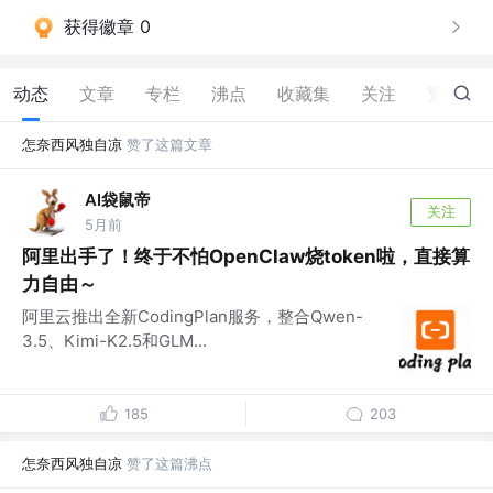
获得徽章 0
动态
文章
专栏
沸点
收藏集
关注
赞
86
怎奈西风独自凉
赞了这篇文章
AI袋鼠帝
关注
5月前
阿里出手了！终于不怕OpenClaw烧token啦，直接算
力自由～
阿里云推出全新CodingPlan服务，整合Qwen-
3.5、Kimi-K2.5和GLM...
185
203
怎奈西风独自凉
赞了这篇沸点