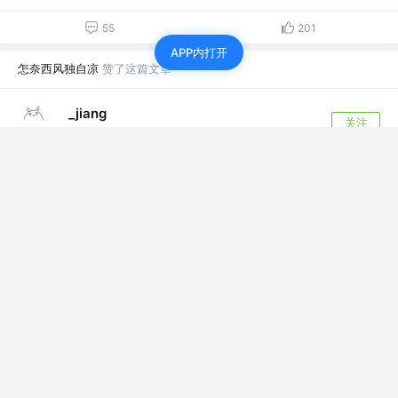
55
201
APP内打开
怎奈西风独自凉
赞了这篇文章
_jiang
关注
3年前
改变你对事件循环错误的认知！
事件循环又叫消息循环，是浏览器渲染主线程的
工作方式。 过去把消息队列简单分为宏队列和微
队...
23
5
怎奈西风独自凉
赞了这篇文章
德莱厄斯
关注
上单 @诺克萨斯
3年前
·
可视化大屏：autofit.js 一行搞定自适应