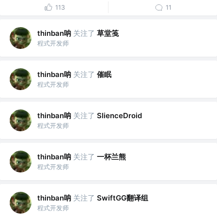
113
11
thinban呐
关注了
草堂笺
程式开发师
thinban呐
关注了
催眠
程式开发师
thinban呐
关注了
SlienceDroid
程式开发师
thinban呐
关注了
一杯兰熊
程式开发师
thinban呐
关注了
SwiftGG翻译组
程式开发师