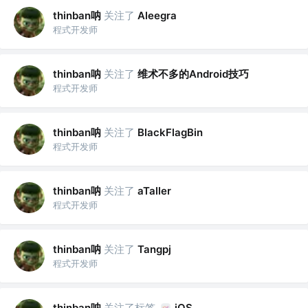
thinban呐
关注了
Aleegra
程式开发师
thinban呐
关注了
维术不多的Android技巧
程式开发师
thinban呐
关注了
BlackFlagBin
程式开发师
thinban呐
关注了
aTaller
程式开发师
thinban呐
关注了
Tangpj
程式开发师
thinban呐
关注了标签
iOS