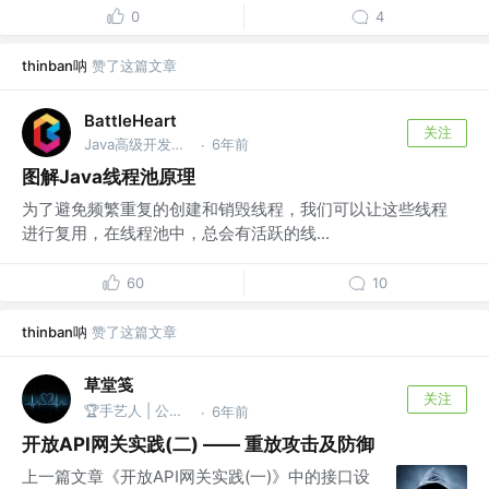
0
4
thinban呐
赞了这篇文章
BattleHeart
关注
Java高级开发工程师 @易点云
6年前
·
图解Java线程池原理
为了避免频繁重复的创建和销毁线程，我们可以让这些线程
进行复用，在线程池中，总会有活跃的线...
60
10
thinban呐
赞了这篇文章
草堂笺
关注
🏆手艺人 | 公众号「代码如诗」 @阿里巴巴
6年前
·
开放API网关实践(二) —— 重放攻击及防御
上一篇文章《开放API网关实践(一)》中的接口设