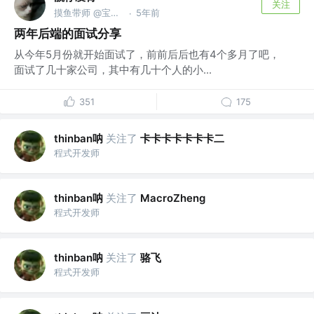
关注
摸鱼带师 @宝能集团
5年前
·
两年后端的面试分享
从今年5月份就开始面试了，前前后后也有4个多月了吧，
面试了几十家公司，其中有几十个人的小...
351
175
thinban呐
关注了
卡卡卡卡卡卡卡二
程式开发师
thinban呐
关注了
MacroZheng
程式开发师
thinban呐
关注了
骆飞
程式开发师