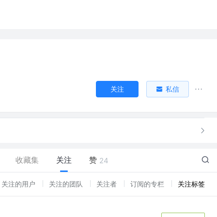
关注
私信
收藏集
关注
赞
24
关注的用户
关注的团队
关注者
订阅的专栏
关注标签