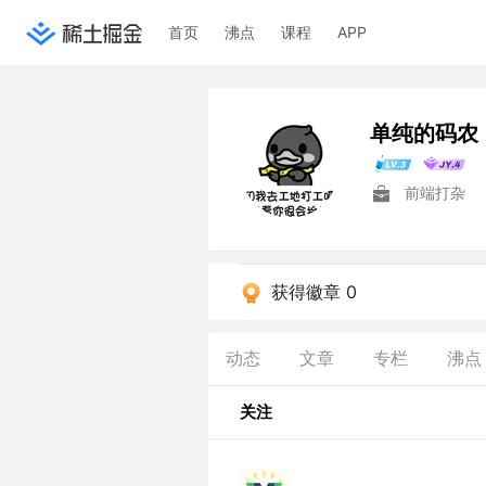
首页
沸点
课程
APP
单纯的码农
前端打杂
获得徽章 0
动态
文章
专栏
沸点
关注