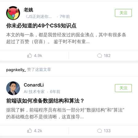
老姚
关注
《JS正则迷你书》作者
7年前
·
你未必知道的49个CSS知识点
本文的每一条，都是我曾经发过的掘金沸点，其中有很多条
超过了百赞（窃喜）。 鉴于时不时有童...
4.9k
182
赞了这篇文章
pagnkelly_
ConardLi
关注
AI 技术专家
6年前
·
前端该如何准备数据结构和算法？
据我了解，前端程序员有相当一部分对“数据结构”和“算法”
的基础概念都不是很清晰，这直接导...
4.2k
133