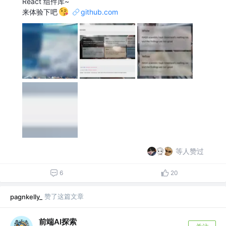
React 组件库~
来体验下吧
github.com
等人赞过
6
20
赞了这篇文章
pagnkelly_
前端AI探索