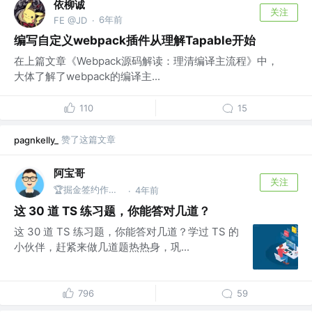
依柳诚
关注
6年前
FE @JD
·
编写自定义webpack插件从理解Tapable开始
在上篇文章《Webpack源码解读：理清编译主流程》中，
大体了解了webpack的编译主...
110
15
赞了这篇文章
pagnkelly_
阿宝哥
关注
🏆掘金签约作者 | 公众号@全栈修仙之路
4年前
·
这 30 道 TS 练习题，你能答对几道？
这 30 道 TS 练习题，你能答对几道？学过 TS 的
小伙伴，赶紧来做几道题热热身，巩...
796
59