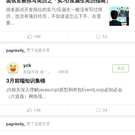
面试官教你写简历之「实习/应届生简历指南」
很多面试开发岗位的实习/应届生一般没有写过简
历，也没有项目经历，不知道该怎么下手。在需
要...
146
50
赞了这篇文章
pagnkelly_
yck
关注
前端开发 @「前端真好玩」公众号作者
8年前
·
3月前端知识集锦
JS相关深入理解javascript原型和闭包EventLoop必知必会
（六道题）网络现...
1.6k
34
赞了这篇文章
pagnkelly_