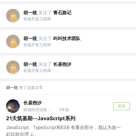
胡一统
关注了
青石路记
前端开发工程师
胡一统
关注了
叫叫技术团队
前端开发工程师
胡一统
关注了
长昼煦汐
前端开发工程师
胡一统
赞了这篇文章
长昼煦汐
关注
前端经济流推广大使 @中华民族伟大复兴
3年前
·
21天筑基期--JavaScript系列
JavaScript、TypeScript和ES6 有重合部分，我认为放一
起比较合理 J...