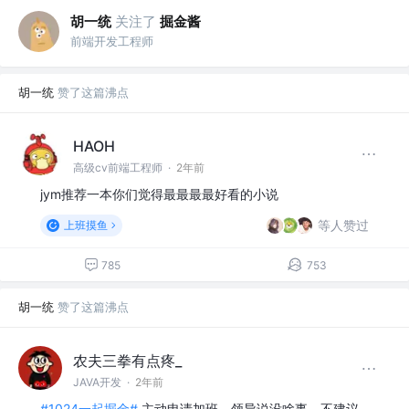
胡一统
关注了
掘金酱
前端开发工程师
胡一统
赞了这篇沸点
HAOH
高级cv前端工程师
·
2年前
jym推荐一本你们觉得最最最最好看的小说
等人赞过
上班摸鱼
785
753
胡一统
赞了这篇沸点
农夫三拳有点疼_
JAVA开发
·
2年前
#1024一起掘金#
主动申请加班，领导说没啥事，不建议