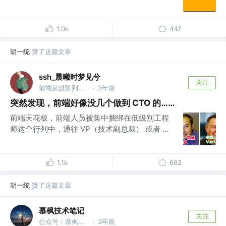
1.0k
447
胡一统
赞了这篇文章
ssh_晨曦时梦见兮
关注
前端从进阶到入院 @字节跳动
3年前
·
突然发现，前端好像没几个做到 CTO 的……
前端天花板，前端人员被集中捆绑在低级别工程
师这个行列中，通往 VP（技术副总裁） 或者 ...
1.1k
662
胡一统
赞了这篇文章
慕枫技术笔记
关注
公众号：慕枫技术笔记 @Alibaba
3年前
·