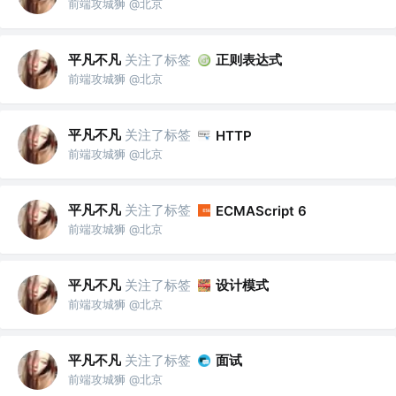
前端攻城狮 @北京
平凡不凡
关注了标签
正则表达式
前端攻城狮 @北京
平凡不凡
关注了标签
HTTP
前端攻城狮 @北京
平凡不凡
关注了标签
ECMAScript 6
前端攻城狮 @北京
平凡不凡
关注了标签
设计模式
前端攻城狮 @北京
平凡不凡
关注了标签
面试
前端攻城狮 @北京