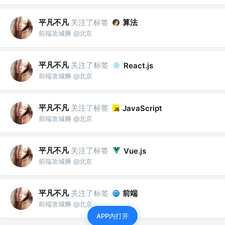
平凡不凡
关注了标签
算法
前端攻城狮 @北京
平凡不凡
关注了标签
React.js
前端攻城狮 @北京
平凡不凡
关注了标签
JavaScript
前端攻城狮 @北京
平凡不凡
关注了标签
Vue.js
前端攻城狮 @北京
平凡不凡
关注了标签
前端
前端攻城狮 @北京
APP内打开